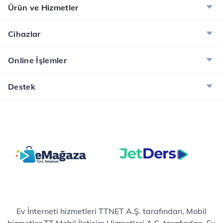
Ürün ve Hizmetler
S23 Series model...
otonom ulaşım ve
dijital ikiz g...
Cihazlar
Online İşlemler
Destek
Ev İnterneti hizmetleri TTNET A.Ş. tarafından, Mobil
hizmetler TT Mobil İletişim Hizmetleri A.Ş. tarafından, Ev