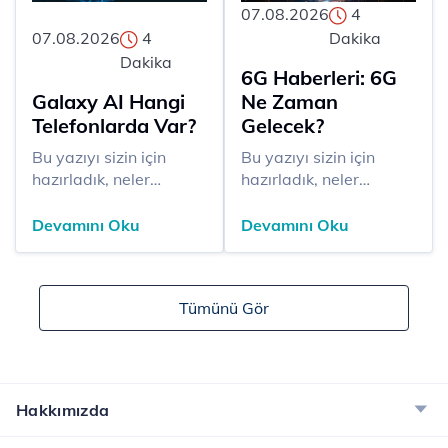
07.08.2026
4
07.08.2026
4
Dakika
Dakika
6G Haberleri: 6G
Galaxy AI Hangi
Ne Zaman
Telefonlarda Var?
Gelecek?
Bu yazıyı sizin için
Bu yazıyı sizin için
hazırladık, neler
hazırladık, neler
okuyacaksınız? Galaxy
okuyacaksınız? 6G,
AI akıllı telefonlarda
mobil haberleşmede
Devamını Oku
Devamını Oku
yapay zekâ destekli
yeni bir dönemi temsil
üretkenlik ve kullanım
ediyor.Daha yüksek
kolaylığı sunan yazılım
veri hızları ve daha
Tümünü Gör
özellikleri
düşük gecikme süreleri
bütünüdür.Desteklenen
sunmayı
modeller arasında
planlıyor.Yapay zekâ
başta Galaxy S24
destekli ağ yönetimi,
Series ve yeni nesil
temel özellikleri
Hakkımızda
katlanabilir cihazlar
arasında yer
yer alır.Bazı Galaxy
alıyor.Akıllı şehirler,