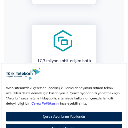
17,3 milyon sabit erişim hattı
* Tüm değerler 2026 1​. Çeyrek finansal ve operasyonel
sonuç açıklama dönemine ilişkindir.​