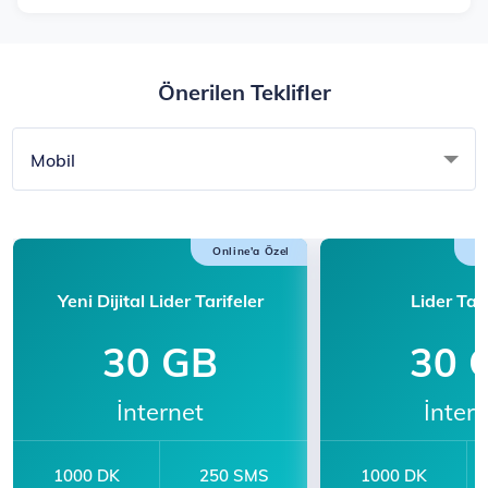
Önerilen Teklifler
Mobil
Online'a Özel
K
Yeni Dijital Lider Tarifeler
Lider Tari
30 GB
30 
İnternet
İnter
1000 DK
250 SMS
1000 DK