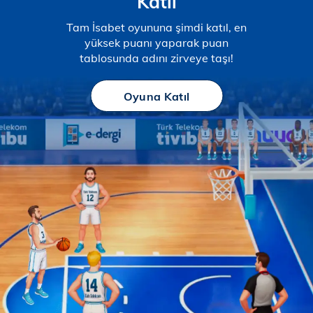
Katıl
Tam İsabet oyununa şimdi katıl, en
yüksek puanı yaparak puan
tablosunda adını zirveye taşı!
Oyuna Katıl