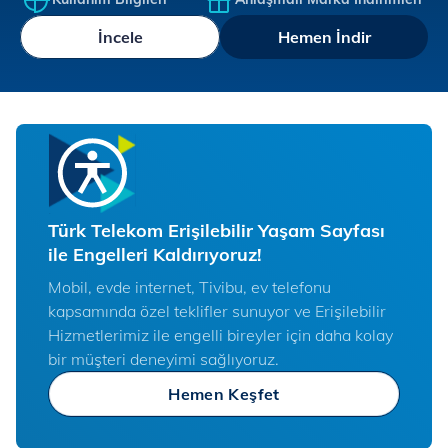
İncele
Hemen İndir
Türk Telekom Erişilebilir Yaşam Sayfası
ile Engelleri Kaldırıyoruz!
Mobil, evde internet, Tivibu, ev telefonu
kapsamında özel teklifler sunuyor ve Erişilebilir
Hizmetlerimiz ile engelli bireyler için daha kolay
bir müşteri deneyimi sağlıyoruz.
Hemen Keşfet