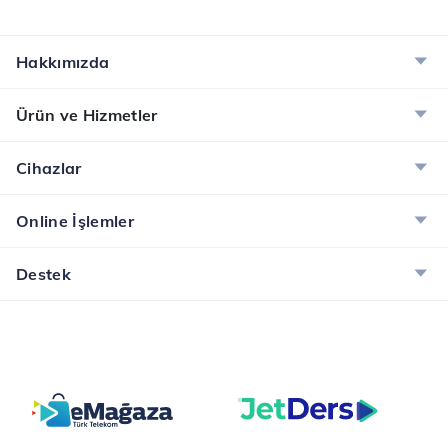
zamanlar hayal bile
telefonlardır. Bu
edilemeyen yeni iş
süreçte, cihazın arızalı
alanlarının kapılarını
veya yıpranmış
Hakkımızda
aralarken, geleneksel
parçaları değiştirilir,
kariyer yollarını da
yazılımsal sorunlar...
Ürün ve Hizmetler
yeniden ...
Cihazlar
Online İşlemler
Destek