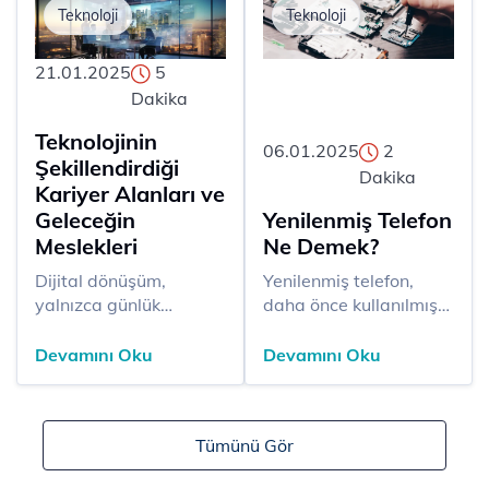
Teknoloji
Teknoloji
21.01.2025
5
Dakika
Teknolojinin
06.01.2025
2
Şekillendirdiği
Dakika
Kariyer Alanları ve
Geleceğin
Yenilenmiş Telefon
Meslekleri
Ne Demek?
​​​Dijital dönüşüm,
​​​Yenilenmiş telefon,
yalnızca günlük
daha önce kullanılmış
yaşantımızı değil, aynı
veya fabrika çıkışında
zamanda meslek
kusur tespit edilmiş
Devamını Oku
Devamını Oku
anlayışımızı da kökten
cihazların, belirli bir
dönüştürüyor. Yapay
kalite standardına
zekâ, büyük veri,
uygun olarak onarıldığı,
Tümünü Gör
blockchain ve robotik
test edildiği ve yeniden
gibi ileri teknolojiler, bir
satışa sunulduğu