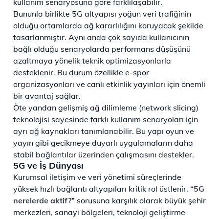
kullanım senaryosuna göre farklılaşabilir.
Bununla birlikte 5G altyapısı yoğun veri trafiğinin
olduğu ortamlarda ağ kararlılığını koruyacak şekilde
tasarlanmıştır. Aynı anda çok sayıda kullanıcının
bağlı olduğu senaryolarda performans düşüşünü
azaltmaya yönelik teknik optimizasyonlarla
desteklenir. Bu durum özellikle e-spor
organizasyonları ve canlı etkinlik yayınları için önemli
bir avantaj sağlar.
​Öte yandan gelişmiş ağ dilimleme (network slicing)
teknolojisi sayesinde farklı kullanım senaryoları için
ayrı ağ kaynakları tanımlanabilir. Bu yapı oyun ve
yayın gibi gecikmeye duyarlı uygulamaların daha
stabil bağlantılar üzerinden çalışmasını destekler.
5G ve İş Dünyası
Kurumsal iletişim ve veri yönetimi süreçlerinde
yüksek hızlı bağlantı altyapıları kritik rol üstlenir.
“5G
nerelerde aktif?”
sorusuna karşılık olarak büyük şehir
merkezleri, sanayi bölgeleri, teknoloji geliştirme