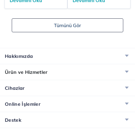
Devamını Oku
Devamını Oku
yanında düşük gecikme
sorularına doğrudan
süresi ve yüksek
yanıt verecek şekilde
bağlantı kapasitesiyle
hazırlanmasını
Tümünü Gör
öne çıkar. 5G’den
hedefler. Yapay zekâ
yararlanmak için cihaz
destekli aramalar ve
uyumu, SIM kart, servis
sesli asistanlar, cevap
aktivasyonu ve
odaklı içeriklerin
kapsama alanı birlikte
önemini artırır. SEO
Hakkımızda
değerlendirilir. 5G’nin
görünürlüğe
yaygınlaşması, 4.5G
odaklanırken AEO,
Ürün ve Hizmetler
tekno...
doğrudan ve anlaşılır
yan...
Cihazlar
Online İşlemler
Destek