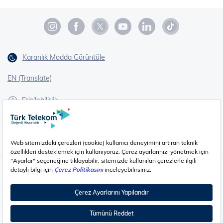
Karanlık Modda Görüntüle
EN (Translate)
Erişilebilirlik
İşaret Dili Çevirisi
Gizlilik - Güvenlik ve KVKK
Çerez Ayarları