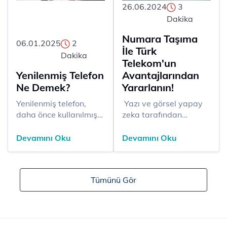
26.06.2024
3
Dakika
Numara Taşıma
06.01.2025
2
İle Türk
Dakika
Telekom'un
Yenilenmiş Telefon
Avantajlarından
Ne Demek?
Yararlanın!
​​​Yenilenmiş telefon,
​​ Yazı ve görsel yapay
daha önce kullanılmış
zeka tarafından
veya fabrika çıkışında
üretilmiştir.
kusur tespit edilmiş
Günümüzde mobil
Devamını Oku
Devamını Oku
cihazların, belirli bir
operatör seçimi,
kalite standardına
kullanıcılar için büyük
uygun olarak onarıldığı,
bir öneme sahip.
Tümünü Gör
test edildiği ve yeniden
Kaliteli hizmet, uygun
satışa sunulduğu
tarifeler ve geniş
telefonlardır. Bu
kapsama alanı, bir
süreçte, cihazın arızalı
operatörden beklenen
veya yıpranmış
başlıca özellikler. İşte