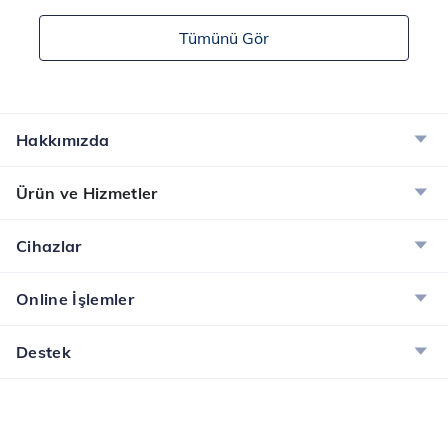
saatlerin ötesine
programları
Tümünü Gör
geçerek çeşitli akıllı
tasarlamak ile görevli
fonksiyonlar sunar.
olan kişilere yazılımcı
Akıllı saat kullanıcıları,
ismi veriliyor. Bu
cihazlarla telefonlarına
meslek grubu yazılım
ihtiyaç duymadan
uzmanı olarak da
Hakkımızda
bildirimleri kontrol
adlandırılır. Yazılım
edebilir. Ay...
uzmanları bilişim
Ürün ve Hizmetler
çağının g...
Cihazlar
Online İşlemler
Destek