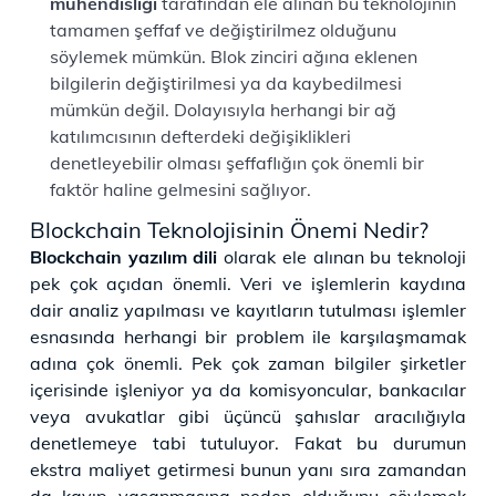
mühendisliği
tarafından ele alınan bu teknolojinin
tamamen şeffaf ve değiştirilmez olduğunu
söylemek mümkün. Blok zinciri ağına eklenen
bilgilerin değiştirilmesi ya da kaybedilmesi
mümkün değil. Dolayısıyla herhangi bir ağ
katılımcısının defterdeki değişiklikleri
denetleyebilir olması şeffaflığın çok önemli bir
faktör haline gelmesini sağlıyor.
Blockchain Teknolojisinin Önemi Nedir?
Blockchain yazılım dili
olarak ele alınan bu teknoloji
pek çok açıdan önemli. Veri ve işlemlerin kaydına
dair analiz yapılması ve kayıtların tutulması işlemler
esnasında herhangi bir problem ile karşılaşmamak
adına çok önemli. Pek çok zaman bilgiler şirketler
içerisinde işleniyor ya da komisyoncular, bankacılar
veya avukatlar gibi üçüncü şahıslar aracılığıyla
denetlemeye tabi tutuluyor. Fakat bu durumun
ekstra maliyet getirmesi bunun yanı sıra zamandan
da kayıp yaşanmasına neden olduğunu söylemek