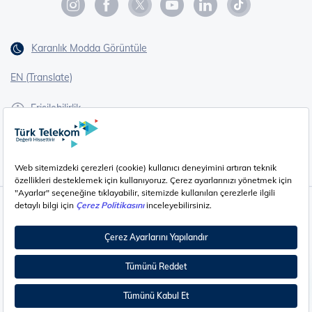
Karanlık Modda Görüntüle
EN (Translate)
Erişilebilirlik
İşaret Dili Çevirisi
Gizlilik - Güvenlik ve KVKK
Çerez Ayarları
©
2026
Türk Telekom