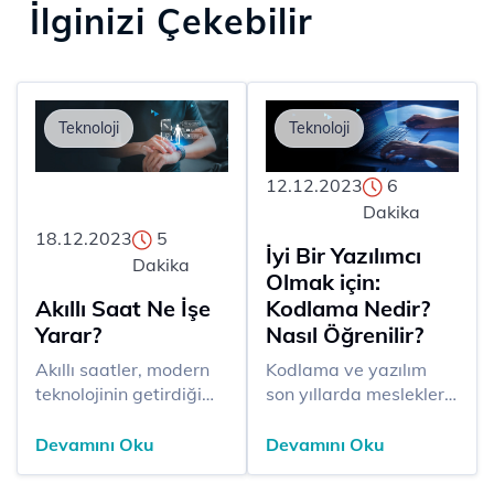
İlginizi Çekebilir
Teknoloji
Teknoloji
12.12.2023
6
Dakika
18.12.2023
5
İyi Bir Yazılımcı
Dakika
Olmak için:
Akıllı Saat Ne İşe
Kodlama Nedir?
Yarar?
Nasıl Öğrenilir?
Akıllı saatler, modern
​​​Kodlama ve yazılım
teknolojinin getirdiği
son yıllarda meslekler
yeniliklerden biri olarak
ile ilgili araştırma
günlük yaşama farklı
yapan pek çok kişinin
Devamını Oku
Devamını Oku
bir boyut kazandırdı.
karşısına çıkan terimler
Cihazlar, analog
haline geldi. Yazılım