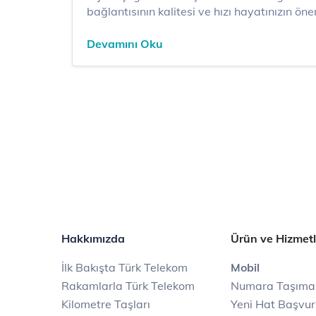
bağlantısının kalitesi ve hızı hayatınızın öne
geliyor. Siz de “Fiber internet nedir?” diye m
Fiber internet, yüksek hız ve kesintisiz bağl
Devamını Oku
açılan ka...
Hakkımızda
Ürün ve Hizmetl
İlk Bakışta Türk Telekom
Mobil
Rakamlarla Türk Telekom
Numara Taşıma
Kilometre Taşları
Yeni Hat Başvu