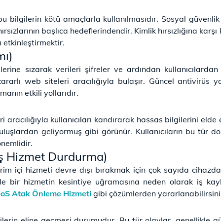
rak bu bilgilerin kötü amaçlarla kullanılmasıdır. Sosyal güvenl
hırsızlarının başlıca hedeflerindendir. Kimlik hırsızlığına karş
 etkinleştirmektir.
mı)
erine sızarak verileri şifreler ve ardından kullanıcılardan
 zararlı web siteleri aracılığıyla bulaşır. Güncel antivirüs
nın etkili yollarıdır.
 aracılığıyla kullanıcıları kandırarak hassas bilgilerini elde 
uruluşlardan geliyormuş gibi görünür. Kullanıcıların bu tür dol
önemlidir.
mış Hizmet Durdurma)
vrim içi hizmeti devre dışı bırakmak için çok sayıda cihazdan
kle bir hizmetin kesintiye uğramasına neden olarak iş kayb
oS Atak Önleme Hizmeti
gibi çözümlerden yararlanabilirsini
 kişilerin eline geçmesi durumudur. Bu tür olaylar, genellikle 