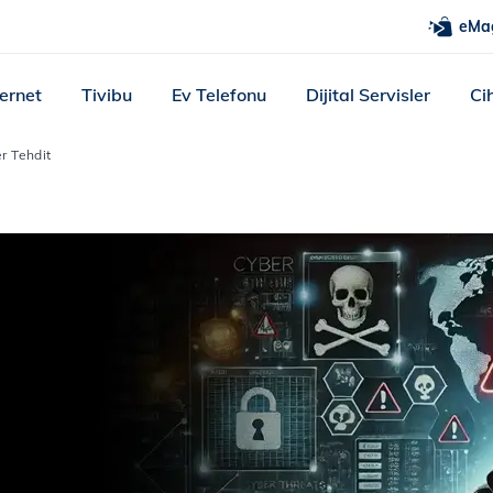
eMa
ternet
Tivibu
Ev Telefonu
Dijital Servisler
Ci
r Tehdit