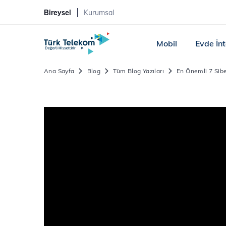
Bireysel
Kurumsal
Mobil
Evde İn
Ana Sayfa
Blog
Tüm Blog Yazıları
En Önemli 7 Sibe