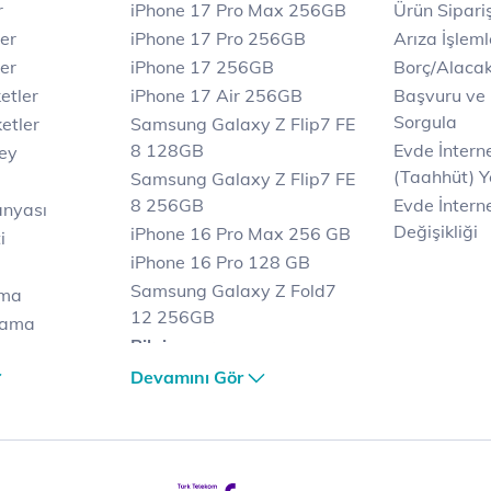
r
iPhone 17 Pro Max 256GB
Ürün Sipariş
ler
iPhone 17 Pro 256GB
Arıza İşleml
er
iPhone 17 256GB
Borç/Alaca
etler
iPhone 17 Air 256GB
Başvuru ve
Sorgula
etler
Samsung Galaxy Z Flip7 FE
8 128GB
Evde İnter
key
(Taahhüt) Y
Samsung Galaxy Z Flip7 FE
8 256GB
Evde İnterne
anyası
Değişikliği
iPhone 16 Pro Max 256 GB
i
iPhone 16 Pro 128 GB
Samsung Galaxy Z Fold7
ama
12 256GB
lama
Bilgisayar
lama
Casper Nirvana C370
Devamını Gör
et
Notebook
Tablet
Samsung Galaxy TAB A9+
Samsung Galaxy Tab A9