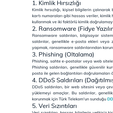
1. Kimlik Hırsızlığı
Kimlik hırsızlığı, kişisel bilgilerin çalına
kartı numaraları gibi hassas veriler, kimlik 
kullanmak ve iki faktörlü kimlik doğrulamayı
2. Ransomware (Fidye Yazılı
Ransomware saldırıları, bilgisayar sisteml
saldırılar, genellikle e-posta ekleri veya
yapmak, ransomware saldırılarından korunma
3. Phishing (Oltalama)
Phishing, sahte e-postalar veya web siteleri
Phishing saldırıları, genellikle güvenilir k
posta ile gelen bağlantıları doğrulamaları 
4. DDoS Saldırıları (Dağıtıl
DDoS saldırıları, bir web sitesini veya çe
yüklemeyi amaçlar. Bu saldırılar, genelli
korunmak için Türk Telekom'un sunduğu
DD
5. Veri Sızıntıları
Veri sızıntıları, hassas bilgilerin yetkisiz