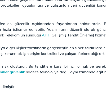
protokolleri uygulaması ve çalışanları veri güvenliği konu
fedilen güvenlik açıklarından faydalanan saldırılardır. Bu
n hızla istismar edilebilir. Yazılımların düzenli olarak gün
 Türk Telekom’un sunduğu
APT
(Gelişmiş Tehdit Önleme) hizmeti
veya diğer kişiler tarafından gerçekleştirilen siber saldırılardır
şı korunmak için erişim kontrolleri ve çalışan farkındalığı artır
ir risk oluşturur. Bu tehditlere karşı bilinçli olmak ve ge
siber güvenlik
sadece teknolojiye değil, aynı zamanda eğiti
rilmiştir.