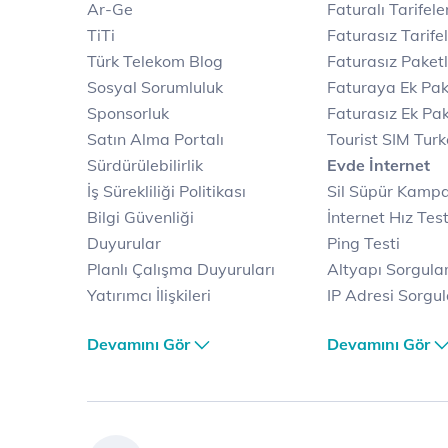
Ar-Ge
Faturalı Tarifele
TiTi
Faturasız Tarife
Türk Telekom Blog
Faturasız Paketl
Sosyal Sorumluluk
Faturaya Ek Pak
Sponsorluk
Faturasız Ek Pak
Satın Alma Portalı
Tourist SIM Tur
Sürdürülebilirlik
Evde İnternet
İş Sürekliliği Politikası
Sil Süpür Kamp
Bilgi Güvenliği
İnternet Hız Test
Duyurular
Ping Testi
Planlı Çalışma Duyuruları
Altyapı Sorgul
Yatırımcı İlişkileri
IP Adresi Sorgu
Kariyer
Puk Kodu Sorgu
Devamını Gör
Devamını Gör
Türk Telekom Satış ve
Avantajlı İntern
Dağıtım
Kampanyaları
Türk Telekom Finansal
Fiber İnternet
Hizmet Kalitesi Raporları
Yalın İnternet