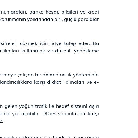
ik numaraları, banka hesap bilgileri ve kredi
ı korunmanın yollarından biri, güçlü parolalar
 şifreleri çözmek için fidye talep eder. Bu
 yazılımları kullanmak ve düzenli yedekleme
etmeye çalışan bir dolandırıcılık yöntemidir.
andırıcılıklara karşı dikkatli olmaları ve e-
 gelen yoğun trafik ile hedef sistemi aşırı
ına yol açabilir. DDoS saldırılarına karşı
z.
güvenlik açıkları veya iç tehditler sonucunda