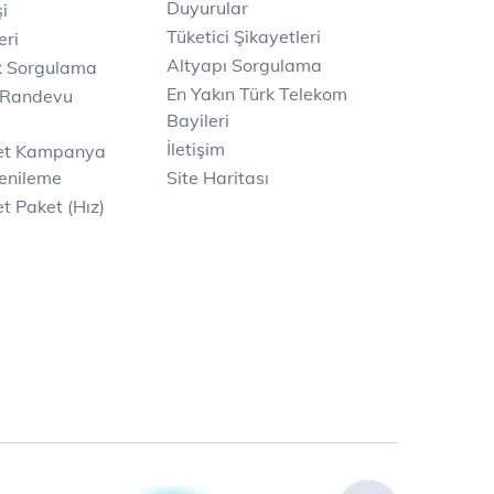
Duyurular
i
Tüketici Şikayetleri
eri
Altyapı Sorgulama
k Sorgulama
En Yakın Türk Telekom
 Randevu
Bayileri
İletişim
net Kampanya
enileme
Site Haritası
t Paket (Hız)