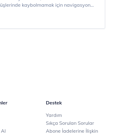
üşlerinde kaybolmamak için navigasyon
abilirsiniz. Bilmediğimiz bir yere giderken
asyon, pek çok kişi tarafından “Navigasyon
mler
Destek
Yardım
Sıkça Sorulan Sorular
 Al
Abone İadelerine İlişkin