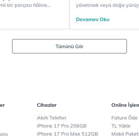
mli bir parçası hâline
yönetmek veya doğa yürüy
erak ediyor olabilirsiniz.
teknolojilerine güveniyor ol
antı sunarak dijital dünyaya
bize yardımcı olacak navig
Devamını Oku
nedir?” şeklinde araş...
Tümünü Gör
er
Cihazlar
Online İşle
Akıllı Telefon
Fatura Öde
iPhone 17 Pro 256GB
TL Yükle
rusu
iPhone 17 Pro Max 512GB
Mobil Paket