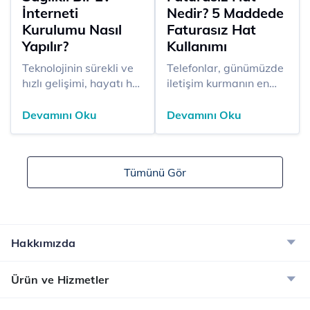
İnterneti
Nedir? 5 Maddede
Kurulumu Nasıl
Faturasız Hat
Yapılır?
Kullanımı
​​Teknolojinin sürekli ve
​​​Telefonlar, günümüzde
hızlı gelişimi, hayatı her
iletişim kurmanın en
alanda etkilemeyi
kolay yolu. Telefon
başarıyor. Bu etki
üzerinden iletişimi
Devamını Oku
Devamını Oku
alanlarından biri de ev
mümkün kılmak için ise
interneti. Ev interneti,
hat gerekli. Telefonda
ağ özelliği bulunan
hat kullanımı
Tümünü Gör
cihazlarda iletişimden
gerçekleştirmek
bilgi öğrenimine kadar
istediğinizde karşınıza
pek çok fayda sağlıyor.
faturalı ve faturasız hat
Modern hayatın
seçenekleri çıkıyor. Bu
olmazsa olmaz
yazımızda sizler için
Hakkımızda
parçalarından biri olan
“Faturalı ve faturasız
ev internetinin ku...
hat ne demek?” sor...
Ürün ve Hizmetler