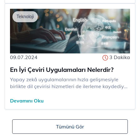
Telekom’un emagaza.turktelekom.com.tr sitesi bu
süreci çok daha kolay, güvenilir ve avantajlı hâl...
Teknoloji
09.07.2024
3 Dakika
En İyi Çeviri Uygulamaları Nelerdir?
​​​Yapay zekâ uygulamalarının hızla gelişmesiyle
birlikte dil çevirisi hizmetleri de ilerleme kaydediyor.
AI gelişmeleri çeviri sektöründe devrim niteliğinde
yenilikleri tetikliyor. Çeviri uygulamaları, artan
Devamını Oku
kullanıcı sayısı ile düşen yanılma payları ve
kullanıldıkça zenginleşen metin altyapıları s...
Tümünü Gör