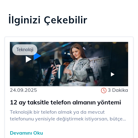
İlginizi Çekebilir
Teknoloji
24.09.2025
3 Dakika
12 ay taksitle telefon almanın yöntemi
​​Teknolojik bir telefon almak ya da mevcut
telefonunu yenisiyle değiştirmek istiyorsan, bütçeni
zorlamadan akıllı telefon sahibi olmak için 12 ay
taksitle alışveriş harika bir seçenek olabilir. Türk
Devamını Oku