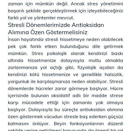
zaman için mümkün değil. Ancak stres yönetimini
başarılı şekilde gerçekleştirmek için izleyebileceğiniz
farklı yol ve yöntemler mevcut.
Stresli Dönemlerimizde Antioksidan
Alımına Özen Göstermelisiniz
İnsan hayatında stresli hissetmeye neden olabilecek
pek çok farklı etken bulunduğunu dile getirmek
mümkün. Stres psikolojik olarak kendinizi baskı
altında hissetmenize dolayısıyla mutlu olmakta
zorlanmanıza yol açtığı gibi, fizyolojik açıdan da
kendinizi kötü hissetmenize ve genellikle halsizlik,
yorgunluk ile karşılaşmanıza neden olabiliyor. Stresli
dönemlerde hücreler zarar görmeye başlıyor. Hücre
içerisinde bulunan oksidatif adlı bir madde strese
karşı mücadele ettiği için zamanla yok olmaya
başlıyor. Dolayısıyla bu süreçte antioksidan alımına
özen göstermek vücudun stresle baş ederken güçsüz
kalmasını önlüyor. Beyin fonksiyonlarının düzenli
şekilde yerine getirilmesi konusunda da önemli bir rol