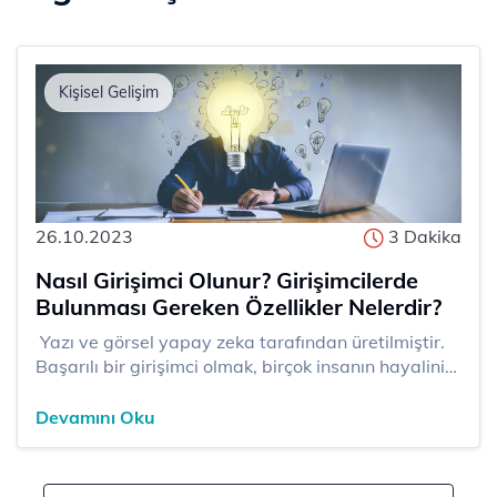
Kişisel Gelişim
26.10.2023
3 Dakika
Nasıl Girişimci Olunur? Girişimcilerde
Bulunması Gereken Özellikler Nelerdir?
​​​ Yazı ve görsel yapay zeka tarafından üretilmiştir.
Başarılı bir girişimci olmak, birçok insanın hayalini
kurduğu bir hedef haline gelmiştir. Girişimcilik, yeni
fikirlerle dünyaya katkı sağlayarak kendi işinizi
Devamını Oku
kurma ve yönetme fırsatı suna...