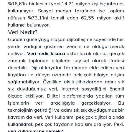
%16,6’lık bir kesimi yani 14,21 milyon kişi hiç internet
kullanmıyor. Sosyal medya tarafında ise toplam
nüfusun %73,1’ini temsil eden 62,55 milyon aktif
kullanıcı bulunuyor.
Veri Nedir?
Günden güne yaygınlaşan dijitalleşme sayesinde her
yerde varlığını gösteren verinin ne olduğu merak
ediliyor.
Veri nedir kısaca
aktarılacak olursa; gerçek
zamanlı toplanan bilgilerin sayısal olarak ifadesi
denebilir. Dijital kayıtlar tarafından elde edilen veri
kayıtları ile dünya üzerinde pek çok bilgiye erişim
sağlanabiliyor. Özellikle akıllı cihazlardan adını sık
sık duyduğumuz veri, internet sosyalliğini önemli
ölçüde etkiliyor. Dijital platformlarda yapılan tüm
işlemlerin veri aracılığıyla gerçekleşiyor. Bu
teknolojinin getirdiği ve adını sık sık duyduğumuz bir
kavram da veri. Veri kullanımı pek çok dijital alanda
kullanılarak pek çok faydanın kapısını aralıyor. Peki,
veri kullanımı ne demek?