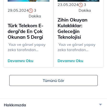
23.05.2024
3
29.05.2024
3
Dakika
Dakika
Zihin Okuyan
Türk Telekom E-
Kulaklıklar:
dergi’de En Çok
Geleceğin
Okunan 5 Dergi
Teknolojisi
​​​​​​ Yazı ve görsel yapay
​​ Yazı ve görsel yapay
zeka tarafından
zeka tarafından
üretilmiştir. Dijital
üretilmiştir. Teknoloji
çağın getirdiği
dünyasında her yıl
Devamını Oku
Devamını Oku
yeniliklerle birlikte,
birçok yenilik ve buluş
bilgiye erişim artık hiç
gerçekleşiyor, ancak
olmadığı kadar kolay
bazı yeni özellikler
Tümünü Gör
ve hızlı hale geldi. Türk
diğerlerinden daha
Telekom'un e-dergi
fazla dikkat çekiyor.
uygulaması, bu erişim
2024 yılına damgasını
imka...
vuran bu tür
yeniliklerden b...
Hakkımızda