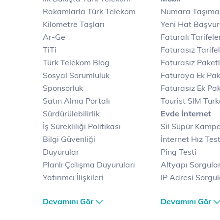
Rakamlarla Türk Telekom
Numara Taşıma
Kilometre Taşları
Yeni Hat Başvu
Ar-Ge
Faturalı Tarifele
TiTi
Faturasız Tarife
Türk Telekom Blog
Faturasız Paketl
Sosyal Sorumluluk
Faturaya Ek Pak
Sponsorluk
Faturasız Ek Pak
Satın Alma Portalı
Tourist SIM Tur
Sürdürülebilirlik
Evde İnternet
İş Sürekliliği Politikası
Sil Süpür Kamp
Bilgi Güvenliği
İnternet Hız Test
Duyurular
Ping Testi
Planlı Çalışma Duyuruları
Altyapı Sorgul
Yatırımcı İlişkileri
IP Adresi Sorgu
Kariyer
Puk Kodu Sorgu
Devamını Gör
Devamını Gör
Türk Telekom Satış ve
Avantajlı İntern
Dağıtım
Kampanyaları