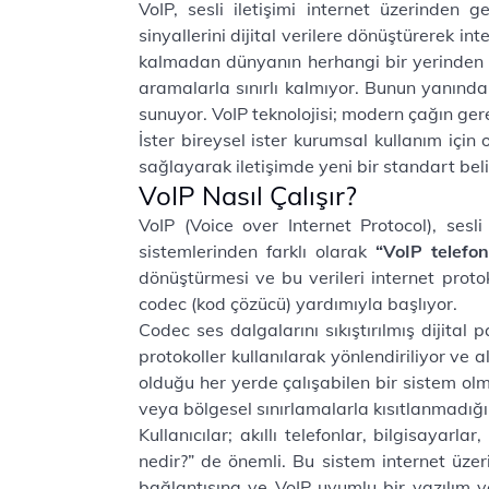
VoIP, sesli iletişimi internet üzerinden 
sinyallerini dijital verilere dönüştürerek int
kalmadan dünyanın herhangi bir yerinden kes
aramalarla sınırlı kalmıyor. Bunun yanında
sunuyor. VoIP teknolojisi; modern çağın gere
İster bireysel ister kurumsal kullanım içi
sağlayarak iletişimde yeni bir standart belir
VoIP Nasıl Çalışır?
VoIP (Voice over Internet Protocol), sesli
sistemlerinden farklı olarak
“VoIP telefo
dönüştürmesi ve bu verileri internet protok
codec (kod çözücü) yardımıyla başlıyor.
Codec ses dalgalarını sıkıştırılmış dijital 
protokoller kullanılarak yönlendiriliyor ve a
olduğu her yerde çalışabilen bir sistem ol
veya bölgesel sınırlamalarla kısıtlanmadığı
Kullanıcılar; akıllı telefonlar, bilgisayarl
nedir?” de önemli. Bu sistem internet üzer
bağlantısına ve VoIP uyumlu bir yazılım v