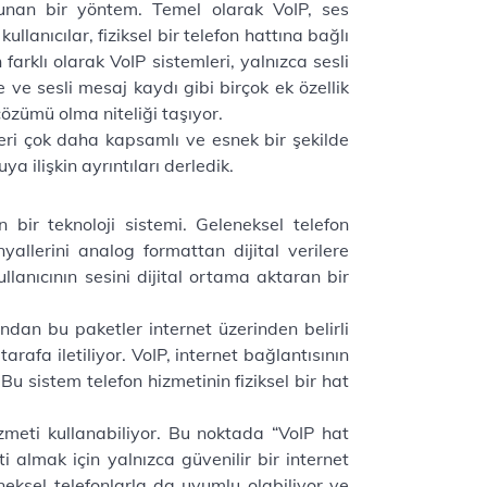
f sunan bir yöntem. Temel olarak VoIP, ses
ullanıcılar, fiziksel bir telefon hattına bağlı
arklı olarak VoIP sistemleri, yalnızca sesli
ve sesli mesaj kaydı gibi birçok ek özellik
çözümü olma niteliği taşıyor.
leri çok daha kapsamlı ve esnek bir şekilde
a ilişkin ayrıntıları derledik.
n bir teknoloji sistemi. Geleneksel telefon
nyallerini analog formattan dijital verilere
llanıcının sesini dijital ortama aktaran bir
dından bu paketler internet üzerinden belirli
arafa iletiliyor. VoIP, internet bağlantısının
Bu sistem telefon hizmetinin fiziksel bir hat
 hizmeti kullanabiliyor. Bu noktada “VoIP hat
 almak için yalnızca güvenilir bir internet
eksel telefonlarla da uyumlu olabiliyor ve