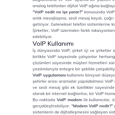
analog telefonları dijital VoIP ağına bağlay
“VoIP nedir ne işe yarar?”
konusunda VoIP’
anlık mesajlaşma, sesli mesaj kaydı, çağrı 
getiriyor. Geleneksel telefon sistemlerine k
Şirketler, VoIP üzerinden farklı lokasyonla
edebiliyor.
VoIP Kullanımı
İş dünyasında VoIP, şirket içi ve şirketler
birlikte VoIP sayesinde çalışanlar herhangi 
çözümleri sayesinde müşteri hizmetleri süreç
yazılımlarıyla entegre bir şekilde çalışabiliy
VoIP uygulaması
kullanımı bireysel düzey
şehirler arası aramalar yapılabilmesi VoIP 
ve sesli mesaj gibi ek özellikler sayesinde
olarak bir internet bağlantısı, bir VoIP hizm
Bu noktada
VoIP modem
ile kullanıcılar
gerçekleştirebiliyor.
“Modem VoIP nedir?”
sistemlerin de dijitalleşmesini sağlayan sis