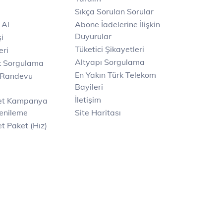
Sıkça Sorulan Sorular
 Al
Abone İadelerine İlişkin
Duyurular
i
Tüketici Şikayetleri
eri
Altyapı Sorgulama
k Sorgulama
En Yakın Türk Telekom
 Randevu
Bayileri
İletişim
net Kampanya
enileme
Site Haritası
t Paket (Hız)