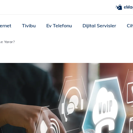
eMa
ternet
Tivibu
Ev Telefonu
Dijital Servisler
Ci
şe Yarar?