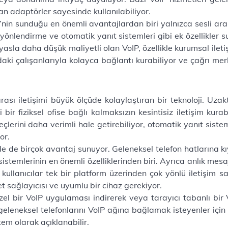
an adaptörler sayesinde kullanılabiliyor.
nin sunduğu en önemli avantajlardan biri yalnızca sesli ara
yönlendirme ve otomatik yanıt sistemleri gibi ek özellikler 
ıyasla daha düşük maliyetli olan VoIP, özellikle kurumsal ileti
rdaki çalışanlarıyla kolayca bağlantı kurabiliyor ve çağrı mer
 arası iletişimi büyük ölçüde kolaylaştıran bir teknoloji. U
bir fiziksel ofise bağlı kalmaksızın kesintisiz iletişim kurab
lerini daha verimli hale getirebiliyor, otomatik yanıt sistem
or.
de de birçok avantaj sunuyor. Geleneksel telefon hatlarına k
sistemlerinin en önemli özelliklerinden biri. Ayrıca anlık me
 kullanıcılar tek bir platform üzerinden çok yönlü iletişim s
et sağlayıcısı ve uyumlu bir cihaz gerekiyor.
, özel bir VoIP uygulaması indirerek veya tarayıcı tabanlı bi
geleneksel telefonlarını VoIP ağına bağlamak isteyenler için 
tem olarak açıklanabilir.