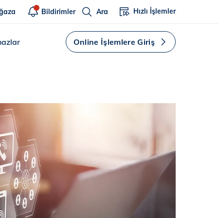
Hızlı İşlemler
ğaza
Bildirimler
Ara
hazlar
Online İşlemlere Giriş