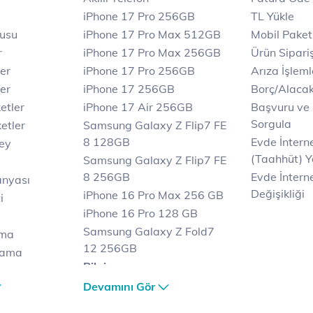
iPhone 17 Pro 256GB
TL Yükle
rusu
iPhone 17 Pro Max 512GB
Mobil Paket
r
iPhone 17 Pro Max 256GB
Ürün Sipariş
ler
iPhone 17 Pro 256GB
Arıza İşleml
er
iPhone 17 256GB
Borç/Alaca
etler
iPhone 17 Air 256GB
Başvuru ve
Sorgula
etler
Samsung Galaxy Z Flip7 FE
8 128GB
Evde İnter
key
(Taahhüt) Y
Samsung Galaxy Z Flip7 FE
8 256GB
Evde İnterne
anyası
Değişikliği
iPhone 16 Pro Max 256 GB
i
iPhone 16 Pro 128 GB
Samsung Galaxy Z Fold7
ama
12 256GB
lama
Bilgisayar
lama
Casper Nirvana C370
Devamını Gör
et
Notebook