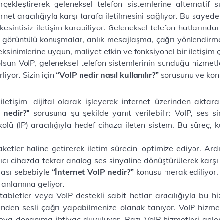
gerçekleştirerek geleneksel telefon sistemlerine alternati
ernet aracılığıyla karşı tarafa iletilmesini sağlıyor. Bu sayede k
intisiz iletişim kurabiliyor. Geleneksel telefon hatlarından f
 görüntülü konuşmalar, anlık mesajlaşma, çağrı yönlendirme 
ksinimlerine uygun, maliyet etkin ve fonksiyonel bir iletişim 
n olsun VoIP, geleneksel telefon sistemlerinin sunduğu hizmet
liyor. Sizin için
“VoIP nedir nasıl kullanılır?”
sorusunu ve konuy
 iletişimi dijital olarak işleyerek internet üzerinden aktara
n nedir?”
sorusuna şu şekilde yanıt verilebilir: VoIP, ses si
olü (IP) aracılığıyla hedef cihaza ileten sistem. Bu süreç, ku
paketler haline getirerek iletim sürecini optimize ediyor. Ar
lıcı cihazda tekrar analog ses sinyaline dönüştürülerek karşı t
ması sebebiyle
“İnternet VoIP nedir?”
konusu merak ediliyor. 
 anlamına geliyor.
ar, tabletler veya VoIP destekli sabit hatlar aracılığıyla bu
inden sesli çağrı yapabilmenize olanak tanıyor. VoIP hizmeti
eya donanıma ihtiyaç duyuluyor. Bazı VoIP hizmetleri gelen