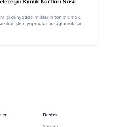
Geleceğin Kimlik Kartları Nasıl
çevrim içi dünyada kimliklerini tanımlamak,
şekilde işlem yapmalarını sağlamak için
eknolojik gelişmelerle birlikte fiziksel kimlik
, aynı zamanda
mler
Destek
Yardım