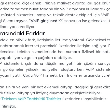
ı esneklik, ölçeklenebilirlik ve maliyet avantajları göz önün
 yerine tamamen bulut tabanlı bir VoIP altyapısı kullanarak ç
müşteri hizmetleri, satış ve teknik destek ekipleri için VoIP
işi önem taşıyor.
“VoIP girişi nedir?”
sorusuna ise geleneksel te
nde yanıt veriliyor.
rasındaki Farklar
ındaki en büyük fark, iletişimin iletilme yöntemi. Geleneksel 
nahtarlamalı internet protokolü üzerinden iletişim sağlıyor. 
leneksel telefon hizmetlerinde her numara fiziksel bir hatt
pabiliyor ve gelen çağrıları alabiliyor.
oIP sistemleri, çok daha düşük maliyetli bir çözüm sunuyor
 görüşmeler yüksek maliyetler oluştururken VoIP sistemler
uygun fiyatlı. Çoğu VoIP hizmeti, belirli ülkeler arasında üc
 sınırlı ve yeni bir hat eklemek altyapı değişikliği gerektird
ek fiziksel altyapıya ihtiyaç duymadan genişletilebiliyor.
k Telekom VoIP Taahhütlü Tarifeler
üzerinden ulaşabilirsiniz.
rilmiştir.