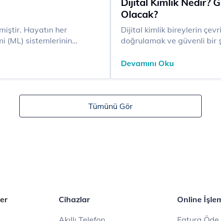
Dijital Kimlik Nedir? 
Olacak?
​​​Dijital kimlik bireylerin 
i (ML) sistemlerinin
doğrulamak ve güvenli bir 
kler, endüstriyel
kullanılan modern bir araç. T
amını...
kartlarının yerini almaya başlayan dijital kimlik
Devamını Oku
bireylerin dijital...
Tümünü Gör
er
Cihazlar
Online İşle
Akıllı Telefon
Fatura Öde