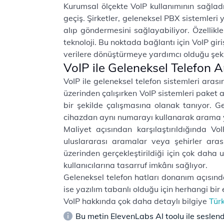
Kurumsal ölçekte VoIP kullanımının sağladığ
geçiş. Şirketler, geleneksel PBX sistemleri
alıp göndermesini sağlayabiliyor. Özellikle 
teknoloji. Bu noktada bağlantı için VoIP gir
verilere dönüştürmeye yardımcı olduğu şekli
VoIP ile Geleneksel Telefon A
VoIP ile geleneksel telefon sistemleri aras
üzerinden çalışırken VoIP sistemleri paket a
bir şekilde çalışmasına olanak tanıyor. Ge
cihazdan aynı numarayı kullanarak arama ya
Maliyet açısından karşılaştırıldığında V
uluslararası aramalar veya şehirler arası
üzerinden gerçekleştirildiği için çok daha 
kullanıcılarına tasarruf imkânı sağlıyor.
Geleneksel telefon hatları donanım açısından
ise yazılım tabanlı olduğu için herhangi bir 
VoIP hakkında çok daha detaylı bilgiye
Tür
Bu metin ElevenLabs AI toolu ile seslendi