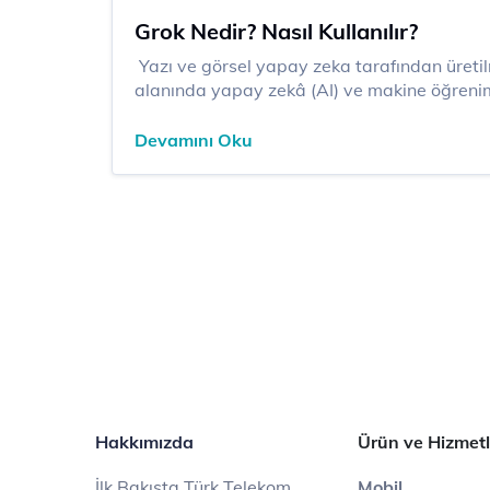
Grok Nedir? Nasıl Kullanılır?
​​​ Yazı ve görsel yapay zeka tarafından üretilmiştir. Hayatın her
alanında yapay zekâ (AI) ve makine öğrenim
etkilerini görmek mümkün. Bu alandaki yenili
uygulamalarla sınırlı kalmayarak günlük yaş
Devamını Oku
Hakkımızda
Ürün ve Hizmetl
İlk Bakışta Türk Telekom
Mobil