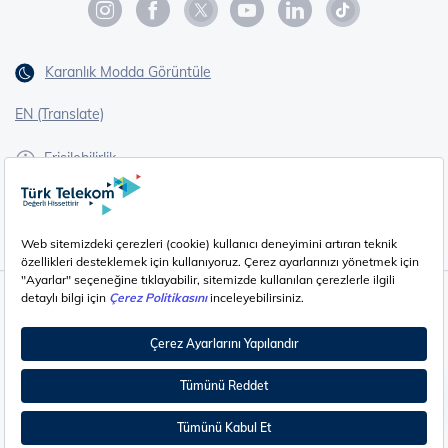
Karanlık Modda Görüntüle
EN (Translate)
Erişilebilirlik
İşaret Dili Çevirisi
Gizlilik - Güvenlik ve KVKK
Çerez Ayarları
©
2026
Türk Telekom