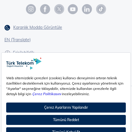
Karanlık Modda Görüntüle
EN (Translate)
Erişilebilirlik
İşaret Dili Çevirisi
Gizlilik - Güvenlik ve KVKK
Çerez Ayarları