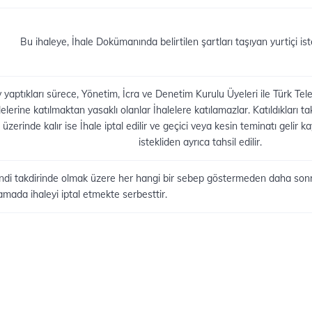
Bu ihaleye, İhale Dokümanında belirtilen şartları taşıyan yurtiçi istekl
aptıkları sürece, Yönetim, İcra ve Denetim Kurulu Üyeleri ile Türk Telek
erine katılmaktan yasaklı olanlar İhalelere katılamazlar. Katıldıkları t
üzerinde kalır ise İhale iptal edilir ve geçici veya kesin teminatı gelir 
istekliden ayrıca tahsil edilir.
ndi takdirinde olmak üzere her hangi bir sebep göstermeden daha sonra
ada ihaleyi iptal etmekte serbesttir.