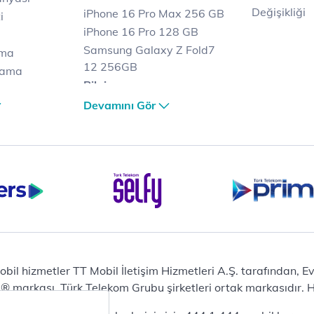
Değişikliği
iPhone 16 Pro Max 256 GB
i
iPhone 16 Pro 128 GB
Samsung Galaxy Z Fold7
ama
12 256GB
lama
Bilgisayar
lama
Casper Nirvana C370
Devamını Gör
et
Notebook
Tablet
Samsung Galaxy TAB A9+
Samsung Galaxy Tab A9
yaları
Ev Telefonu
Panasonic TGB610
Modem ve Wi-Fi
Zyxel DX3300 Wi-Fi 6
Premium VDSL Modem
obil hizmetler TT Mobil İletişim Hizmetleri A.Ş. tarafından, 
Aksesuar
markası, Türk Telekom Grubu şirketleri ortak markasıdır. Her
Samsung Buds2 Pro