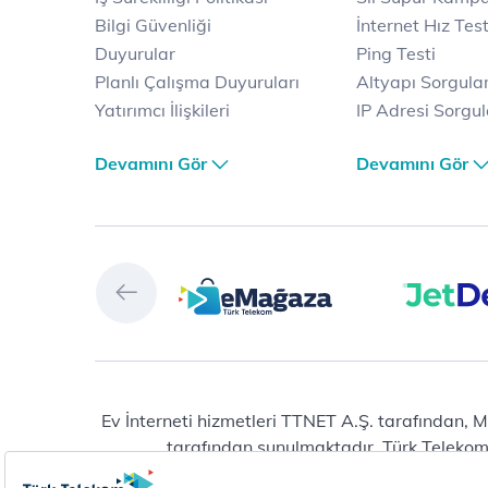
Bilgi Güvenliği
İnternet Hız Test
Duyurular
Ping Testi
Planlı Çalışma Duyuruları
Altyapı Sorgul
Yatırımcı İlişkileri
IP Adresi Sorgu
Kariyer
Puk Kodu Sorgu
Devamını Gör
Devamını Gör
Türk Telekom Satış ve
Avantajlı İntern
Dağıtım
Kampanyaları
Türk Telekom Finansal
Fiber İnternet
Hizmet Kalitesi Raporları
Yalın İnternet
Türk Telekom Afet Tedbirleri
İnternet Kampan
Vizyon & Değerlerimiz
Ev Telefonu
JetDers
Dijital Servisler
Selfy
JetDers
Prime
Muud
Muud
E-dergi
Ev İnterneti hizmetleri TTNET A.Ş. tarafından, M
tarafından sunulmaktadır. Türk Telekom® 
Tivibu
Total Protection
eMağaza
Raunt