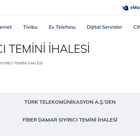
eMa
ternet
Tivibu
Ev Telefonu
Dijital Servisler
Ci
I TEMİNİ İHALESİ
YIRICI TEMİNİ İHALESİ
​TÜRK TELEKOMÜNİKASYON A.Ş.’DEN
FİBER DAMAR SIYIRICI TEMİNİ İHALESİ