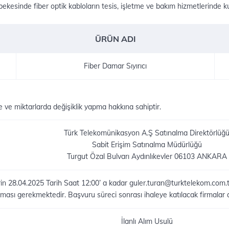
kesinde fiber optik kabloların tesis, işletme ve bakım hizmetlerinde kul
ÜRÜN ADI
Fiber Damar Sıyırıcı
 ve miktarlarda değişiklik yapma hakkına sahiptir.
Türk Telekomünikasyon A.Ş Satınalma Direktörlüğ
Sabit Erişim Satınalma Müdürlüğü
Turgut Özal Bulvarı Aydınlıkevler 06103 ANKARA
erin 28.04.2025 Tarih Saat 12:00’ a kadar guler.turan@turktelekom.com.t
ması gerekmektedir. Başvuru süreci sonrası ihaleye katılacak firmalar ayr
İlanlı Alım Usulü