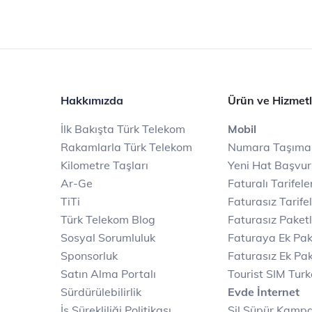
Hakkımızda
Ürün ve Hizmetl
İlk Bakışta Türk Telekom
Mobil
Rakamlarla Türk Telekom
Numara Taşıma
Kilometre Taşları
Yeni Hat Başvu
Ar-Ge
Faturalı Tarifele
TiTi
Faturasız Tarife
Türk Telekom Blog
Faturasız Paketl
Sosyal Sorumluluk
Faturaya Ek Pak
Sponsorluk
Faturasız Ek Pak
Satın Alma Portalı
Tourist SIM Tur
Sürdürülebilirlik
Evde İnternet
İş Sürekliliği Politikası
Sil Süpür Kamp