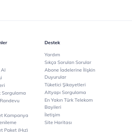
mler
Destek
Yardım
Sıkça Sorulan Sorular
 Al
Abone İadelerine İlişkin
Duyurular
i
Tüketici Şikayetleri
eri
Altyapı Sorgulama
k Sorgulama
En Yakın Türk Telekom
 Randevu
Bayileri
İletişim
net Kampanya
enileme
Site Haritası
t Paket (Hız)