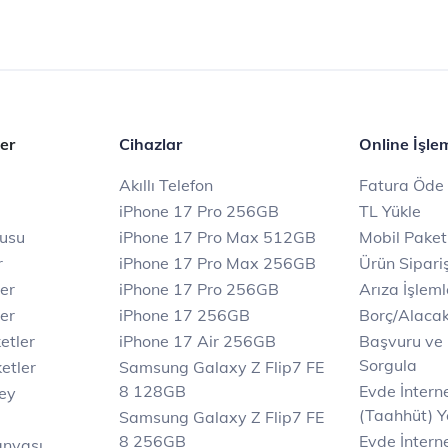
er
Cihazlar
Online İşle
Akıllı Telefon
Fatura Öde
iPhone 17 Pro 256GB
TL Yükle
rusu
iPhone 17 Pro Max 512GB
Mobil Paket
r
iPhone 17 Pro Max 256GB
Ürün Sipariş
ler
iPhone 17 Pro 256GB
Arıza İşleml
er
iPhone 17 256GB
Borç/Alaca
etler
iPhone 17 Air 256GB
Başvuru ve
Sorgula
etler
Samsung Galaxy Z Flip7 FE
8 128GB
Evde İnter
key
(Taahhüt) Y
Samsung Galaxy Z Flip7 FE
8 256GB
Evde İnterne
anyası