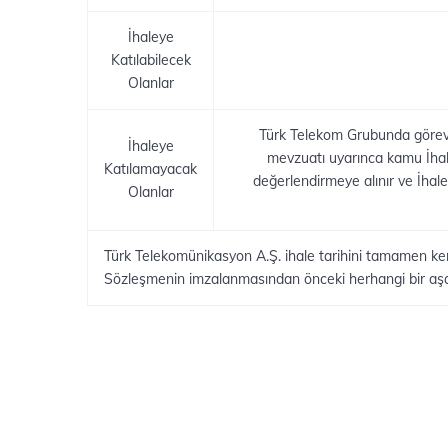
İhaleye
Katılabilecek
Olanlar
Türk Telekom Grubunda görev y
İhaleye
mevzuatı uyarınca kamu İhalel
Katılamayacak
değerlendirmeye alınır ve İhale 
Olanlar
Türk Telekomünikasyon A.Ş. ihale tarihini tamamen ke
Sözleşmenin imzalanmasından önceki herhangi bir aşam