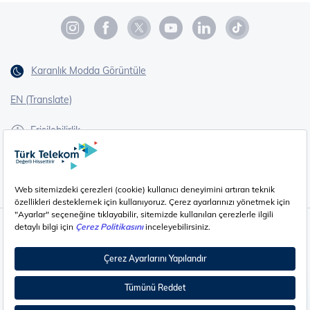
Karanlık Modda Görüntüle
EN (Translate)
Erişilebilirlik
İşaret Dili Çevirisi
Gizlilik - Güvenlik ve KVKK
Çerez Ayarları