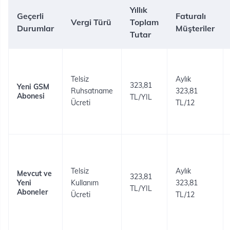
Yıllık
​Geçerli
Faturalı
Vergi Türü
Toplam
Durumlar
Müşteriler
Tutar
Telsiz
Aylık
323,81
Yeni GSM
Ruhsatname
323,81
Abonesi
TL/YIL
Ücreti
TL/12
Telsiz
Aylık
Mevcut ve
323,81
Yeni
Kullanım
323,81
TL/YIL
Aboneler
Ücreti
TL/12