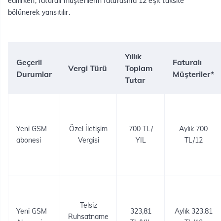
edilirken, faturalı müşterilerin faturasına 12 eşit taksite
bölünerek yansıtılır.
Yıllık
Geçerli
Faturalı
Vergi Türü
Toplam
Durumlar
Müşteriler*
Tutar
Yeni GSM
Özel İletişim
700 TL/
Aylık 700
abonesi
Vergisi
YIL
TL/12
Telsiz
Yeni GSM
323,81
Aylık 323,81
Ruhsatname