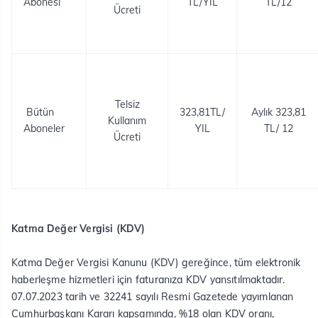
Abonesi
TL/YIL
TL/12
Ücreti
Telsiz
​​ Bütün
323,81TL/
Aylık 323,81
Kullanım
Aboneler
YIL
TL/ 12
Ücreti
Katma Değer Vergisi (KDV)
Katma Değer Vergisi Kanunu (KDV) gereğince, tüm elektronik
haberleşme hizmetleri için faturanıza KDV yansıtılmaktadır.
07.07.2023 tarih ve 32241 sayılı Resmi Gazetede yayımlanan
Cumhurbaşkanı Kararı kapsamında, %18 olan KDV oranı,