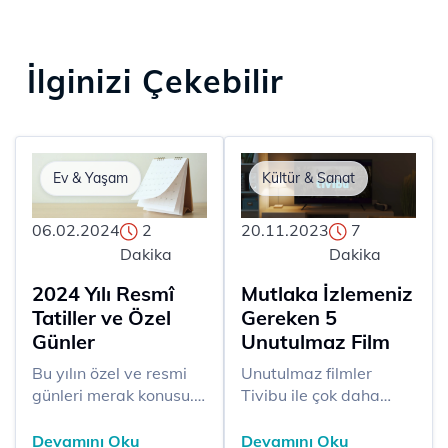
İlginizi Çekebilir
Ev & Yaşam
Kültür & Sanat
06.02.2024
2
20.11.2023
7
Dakika
Dakika
2024 Yılı Resmî
Mutlaka İzlemeniz
Tatiller ve Özel
Gereken 5
Günler
Unutulmaz Film
Bu yılın özel ve resmi
Unutulmaz filmler
günleri merak konusu.
Tivibu ile çok daha
Yeni yılın heyecanının
keyifli hale geliyor!
yanı sıra bu yılda
Ülkemizdeki ilk IPTV
Devamını Oku
Devamını Oku