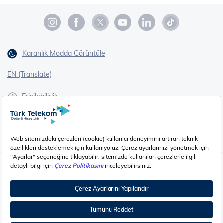
Karanlık Modda Görüntüle
EN (Translate)
Erişilebilirlik
İşaret Dili Çevirisi
Gizlilik - Güvenlik ve KVKK
Çerez Ayarları