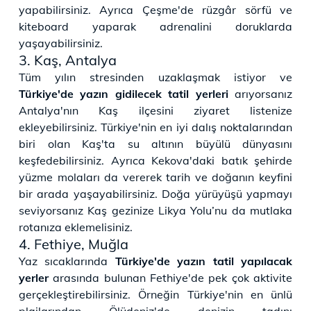
yapabilirsiniz. Ayrıca Çeşme'de rüzgâr sörfü ve
kiteboard yaparak adrenalini doruklarda
yaşayabilirsiniz.
3. Kaş, Antalya
Tüm yılın stresinden uzaklaşmak istiyor ve
Türkiye'de yazın gidilecek tatil yerleri
arıyorsanız
Antalya'nın Kaş ilçesini ziyaret listenize
ekleyebilirsiniz. Türkiye'nin en iyi dalış noktalarından
biri olan Kaş'ta su altının büyülü dünyasını
keşfedebilirsiniz. Ayrıca Kekova'daki batık şehirde
yüzme molaları da vererek tarih ve doğanın keyfini
bir arada yaşayabilirsiniz. Doğa yürüyüşü yapmayı
seviyorsanız Kaş gezinize Likya Yolu’nu da mutlaka
rotanıza eklemelisiniz.
4. Fethiye, Muğla
Yaz sıcaklarında
Türkiye'de yazın tatil yapılacak
yerler
arasında bulunan Fethiye'de pek çok aktivite
gerçekleştirebilirsiniz. Örneğin Türkiye'nin en ünlü
plajlarından Ölüdeniz'de denizin tadını