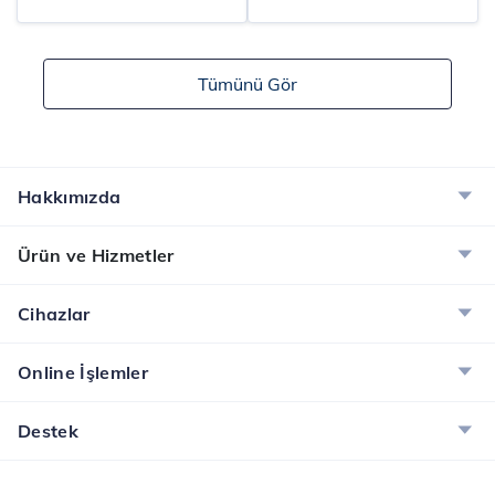
yapacağınız planlar
yayıncılık dönemini
için bu tarihleri bilmek
başlatan Türk Telekom,
gerekiyor. Hem özel
yeni nesil TV ve
Tümünü Gör
anlarınızı
eğlence platformu
paylaşacağınız hem de
Tivibu, her geçen gün
toplumsal olarak bir
artan kullanıcı kitlesine,
araya gelme fırsatı
birçok farklı kaynaktan
tanıyan bu özel
film izleme olanağı
Hakkımızda
zamanlar kültürel
sağlıyor. Size en uygun
açıdan da bir birleşme
abon...
Ürün ve Hizmetler
ortamı sunuyor. 2...
Cihazlar
Online İşlemler
Destek