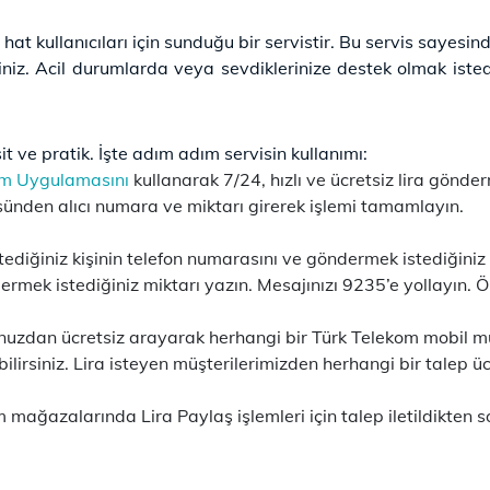
at kullanıcıları için sunduğu bir servistir. Bu servis sayesin
niz. Acil durumlarda veya sevdiklerinize destek olmak istediğ
t ve pratik. İşte adım adım servisin kullanımı:
om Uygulamasını
kullanarak 7/24, hızlı ve ücretsiz lira gönder
ünden alıcı numara ve miktarı girerek işlemi tamamlayın.
diğiniz kişinin telefon numarasını ve göndermek istediğiniz li
ermek istediğiniz miktarı yazın. Mesajınızı 9235’e yollayın
nuzdan ücretsiz arayarak herhangi bir Türk Telekom mobil müşt
bilirsiniz. Lira isteyen müşterilerimizden herhangi bir talep 
 mağazalarında Lira Paylaş işlemleri için talep iletildikten