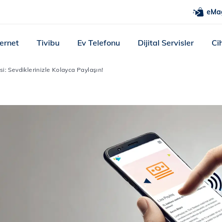
eMa
ternet
Tivibu
Ev Telefonu
Dijital Servisler
Ci
si: Sevdiklerinizle Kolayca Paylaşın!