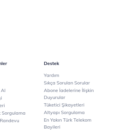
mler
Destek
Yardım
Sıkça Sorulan Sorular
 Al
Abone İadelerine İlişkin
Duyurular
i
Tüketici Şikayetleri
eri
Altyapı Sorgulama
k Sorgulama
En Yakın Türk Telekom
 Randevu
Bayileri