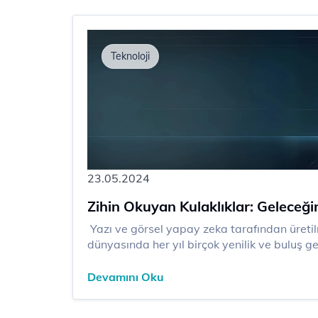
Teknoloji
23.05.2024
Zihin Okuyan Kulaklıklar: Geleceğin
​​ Yazı ve görsel yapay zeka tarafından üretilmiştir. Teknoloji
dünyasında her yıl birçok yenilik ve buluş g
yeni özellikler diğerlerinden daha fazla dikk
damgasını vuran bu tür yeniliklerden b...
Devamını Oku