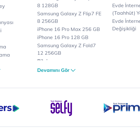
8 128GB
Evde İnter
key
(Taahhüt) Y
Samsung Galaxy Z Flip7 FE
8 256GB
Evde İnterne
anyası
Değişikliği
iPhone 16 Pro Max 256 GB
i
iPhone 16 Pro 128 GB
Samsung Galaxy Z Fold7
ama
12 256GB
lama
Bilgisayar
lama
Casper Nirvana C370
Devamını Gör
et
Notebook
Tablet
Samsung Galaxy TAB A9+
Samsung Galaxy Tab A9
yaları
Ev Telefonu
Panasonic TGB610
Modem ve Wi-Fi
Zyxel DX3300 Wi-Fi 6