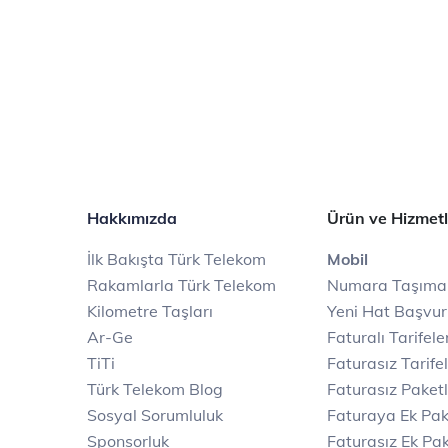
Hakkımızda
Ürün ve Hizmetl
İlk Bakışta Türk Telekom
Mobil
Rakamlarla Türk Telekom
Numara Taşıma
Kilometre Taşları
Yeni Hat Başvu
Ar-Ge
Faturalı Tarifele
TiTi
Faturasız Tarife
Türk Telekom Blog
Faturasız Paketl
Sosyal Sorumluluk
Faturaya Ek Pak
Sponsorluk
Faturasız Ek Pak