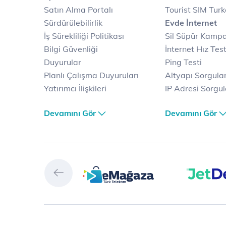
Satın Alma Portalı
Tourist SIM Tur
Sürdürülebilirlik
Evde İnternet
İş Sürekliliği Politikası
Sil Süpür Kamp
Bilgi Güvenliği
İnternet Hız Test
Duyurular
Ping Testi
Planlı Çalışma Duyuruları
Altyapı Sorgul
Yatırımcı İlişkileri
IP Adresi Sorgu
Kariyer
Puk Kodu Sorgu
Devamını Gör
Devamını Gör
Türk Telekom Satış ve
Avantajlı İntern
Dağıtım
Kampanyaları
Türk Telekom Finansal
Fiber İnternet
Hizmet Kalitesi Raporları
Yalın İnternet
Türk Telekom Afet Tedbirleri
İnternet Kampan
Vizyon & Değerlerimiz
Ev Telefonu
JetDers
Dijital Servisler
Selfy
JetDers
Prime
Muud