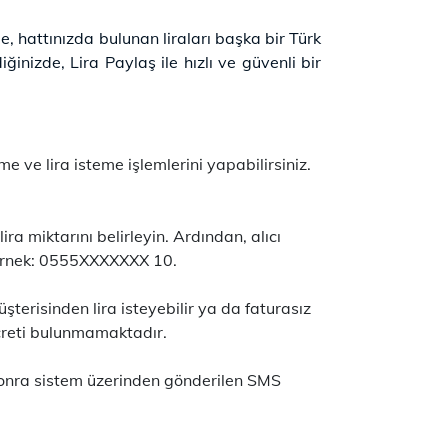
de, hattınızda bulunan liraları başka bir Türk
inizde, Lira Paylaş ile hızlı ve güvenli bir
me ve lira isteme işlemlerini yapabilirsiniz.
ra miktarını belirleyin. Ardından, alıcı
. Örnek: 0555XXXXXXX 10.
erisinden lira isteyebilir ya da faturasız
ücreti bulunmamaktadır.
 sonra sistem üzerinden gönderilen SMS