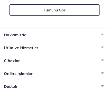
sınırlarını aşarak
internet bağlantısı
Tümünü Gör
güvenlik ve verimlilik
ihtiyacı her geçen gün
gibi alanlarda büyük
daha da artıyor. İster
ilerlemeler kaydetmeyi
yüksek hızda internet
amaçlayan kuantum
kullanmak isteyen biri
internet, kuantum
olun ister veri
Hakkımızda
mekaniği prensiplerine
kotasından tasarruf
dayanarak ça...
etmeyi tercih eden bir
Ürün ve Hizmetler
kullanı...
Cihazlar
Online İşlemler
Destek