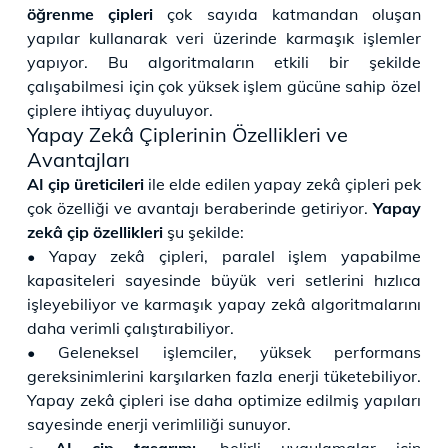
öğrenme çipleri
çok sayıda katmandan oluşan
yapılar kullanarak veri üzerinde karmaşık işlemler
yapıyor. Bu algoritmaların etkili bir şekilde
çalışabilmesi için çok yüksek işlem gücüne sahip özel
çiplere ihtiyaç duyuluyor.
Yapay Zekâ Çiplerinin Özellikleri ve
Avantajları
AI çip üreticileri
ile elde edilen yapay zekâ çipleri pek
çok özelliği ve avantajı beraberinde getiriyor.
Yapay
zekâ çip özellikleri
şu şekilde:
• Yapay zekâ çipleri, paralel işlem yapabilme
kapasiteleri sayesinde büyük veri setlerini hızlıca
işleyebiliyor ve karmaşık yapay zekâ algoritmalarını
daha verimli çalıştırabiliyor.
• Geleneksel işlemciler, yüksek performans
gereksinimlerini karşılarken fazla enerji tüketebiliyor.
Yapay zekâ çipleri ise daha optimize edilmiş yapıları
sayesinde enerji verimliliği sunuyor.
•
AI çip tasarımı,
belirli uygulamalar için