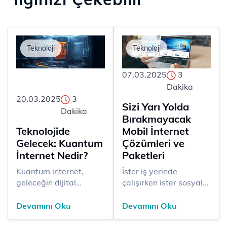
Teknoloji
Teknoloji
07.03.2025
3
Dakika
20.03.2025
3
Sizi Yarı Yolda
Dakika
Bırakmayacak
Teknolojide
Mobil İnternet
Gelecek: Kuantum
Çözümleri ve
İnternet Nedir?
Paketleri
Kuantum internet,
​​​İster iş yerinde
geleceğin dijital
çalışırken ister sosyal
dünyasında devrim
medyada vakit
niteliğinde bir değişim
geçirirken ya da online
Devamını Oku
Devamını Oku
vaat ediyor. Klasik
içerikler tüketirken
internet kullanımının
kesintisiz ve hızlı