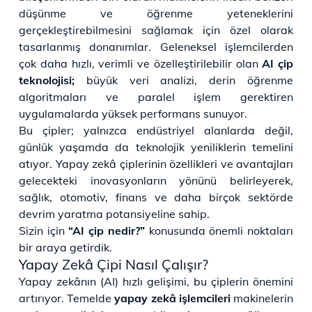
düşünme ve öğrenme yeteneklerini
gerçekleştirebilmesini sağlamak için özel olarak
tasarlanmış donanımlar. Geleneksel işlemcilerden
çok daha hızlı, verimli ve özelleştirilebilir olan
AI çip
teknolojisi;
büyük veri analizi, derin öğrenme
algoritmaları ve paralel işlem gerektiren
uygulamalarda yüksek performans sunuyor.
Bu çipler; yalnızca endüstriyel alanlarda değil,
günlük yaşamda da teknolojik yeniliklerin temelini
atıyor. Yapay zekâ çiplerinin özellikleri ve avantajları
gelecekteki inovasyonların yönünü belirleyerek,
sağlık, otomotiv, finans ve daha birçok sektörde
devrim yaratma potansiyeline sahip.
Sizin için
“AI çip nedir?”
konusunda önemli noktaları
bir araya getirdik.
Yapay Zekâ Çipi Nasıl Çalışır?
Yapay zekânın (AI) hızlı gelişimi, bu çiplerin önemini
artırıyor. Temelde
yapay zekâ işlemcileri
makinelerin