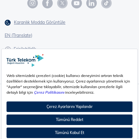
Karanlık Modda Görüntüle
EN (Translate)
Erişilebilirlik
İşaret Dili Çevirisi
Gizlilik - Güvenlik ve KVKK
Çerez Ayarları
©
2026
Türk Telekom