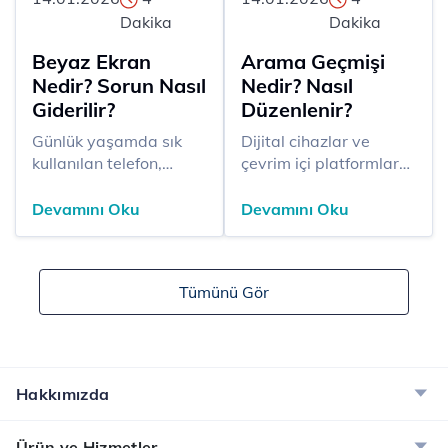
Dakika
Dakika
Beyaz Ekran
Arama Geçmişi
Nedir? Sorun Nasıl
Nedir? Nasıl
Giderilir?
Düzenlenir?
Günlük yaşamda sık
Dijital cihazlar ve
kullanılan telefon,
çevrim içi platformlar
bilgisayar ve
kullanıldıkça yapılan
televizyon gibi dijital
her sorgu, ziyaret
Devamını Oku
Devamını Oku
cihazlarda karşılaşılan
edilen sayfalar ve
beyaz ekran sorunu
gerçekleştirilen
cihazın çalışır durumda
aramalar sistemler
Tümünü Gör
olmasına rağmen
tarafından kayıt altına
görüntü verememesiyle
alınıyor. Bu kayıtlar
ortaya çıkıyor. Bu
arama geçmişi olarak
durum kullanıcılar için
adlandırılıyor. Arama
ciddi bir belirsizlik
geçmişi kullanıcıların
Hakkımızda
yaratıyor. Ekranın
daha önce aradığı
tamamen beyaz
kelimeleri, ziyaret ettiği
Ürün ve Hizmetler