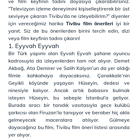
ve film keyfinin tadını doyasıya çıkarabilirsiniz.
“Televizyon izleme deneyimini kişiselleştirerek bir üst
seviyeye çıkaran Tivibu’da ne izleyebilirim?” diyenler
için vereceğimiz harika
Tivibu film önerileri
iyi bir
yanıt. Siz de bu önerilerden birini tercih edin, dizi
veya film keyfinin tadını çıkarın!
1. Eyyvah Eyyvah
Bir Türk yapımı olan Eyvah Eyvah şahane oyuncu
kadrosuyla da izleyenlerden tam not alıyor. Demet
Akbağ, Ata Demirer ve Salih Kalyon’un da yer aldığı
filmle kahkahaya doyacaksınız. Çanakkale’nin
Geyikli köyünde yaşayan Hüseyin, dedesi ve
ninesiyle kalıyor. Ancak artık babasını bulmak
isteyen Hüseyin, bu sebeple İstanbul’a geliyor.
Burada aracı bir tanıdık vasıtasıyla gece kulübü
şarkıcısı olan Firuzan’la tanışıyor ve beraber hiç akla
gelmeyecek maceralara atılıyor. Gülmeye
doyacağınız bu film, Tivibu film öneri listesi arasında
yer alıyor.