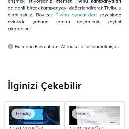
erişmek istiyorsanız
internet Tivibu kampanyaları
da dahil birçok kampanyayı değerlendirerek Tivibulu
olabilirsiniz. Böylece
Tivibu ayrıcalıkları
sayesinde
evinizde şahane zaman geçirmenin keyfini
çıkarırsınız!
Bu metin ElevenLabs AI toolu ile seslendirilmiştir.
İlginizi Çekebilir
Teknoloji
Teknoloji
14.01.2026
4
14.01.2026
4