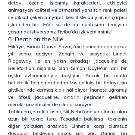
detayı özenle işlenmiş karakterleri, etkileyici
animasyon kalitesi ve atmosferi yansıtan renk paleti
ile dikkat çeken bu yapıt, kesinlikle bu yılın en çarpıcı
işlerinden biri. Eğer siz de bu muhteşem deneyimi
yaşamak istiyorsanız Tivibu'da izleyebilirsiniz!
6. Death on the Nile
Hikâye, Birinci Dünya Savaşı'nın sonundan on dokuz
yıl sonra geçiyor. Zengin ve sosyetik Linnet
Ridgeway ile en yakın arkadaşı Jacqueline de
Bellefort'un nişanlısı olan Simon Doyle'un ani bir
aşkla evlenmeleriyle başlıyor. Ancak bu mutlu
birliktelik, hemen ardından Mısır'a lüks bir balayı için
gittiklerinde karmaşık bir hâl alıyor. İhanete uğramış
ve öfkeli Jacqueline, onların peşinden gelirken
meraklı gazeteciler de izlerini sürüyor.
Tatilin en çetrefilli kısmı, Nil Nehri'nde yapılacak olan
uzun bir tekne turu. Tesadüfe bakılırsa, teknenin
diğer yolcuları arasında Linnet'e karşı olumsuz
duygular besleyen birçok kişi var. Dahası bu