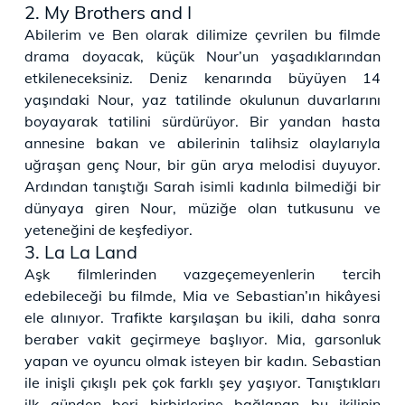
2. My Brothers and I
Abilerim ve Ben olarak dilimize çevrilen bu filmde
drama doyacak, küçük Nour’un yaşadıklarından
etkileneceksiniz. Deniz kenarında büyüyen 14
yaşındaki Nour, yaz tatilinde okulunun duvarlarını
boyayarak tatilini sürdürüyor. Bir yandan hasta
annesine bakan ve abilerinin talihsiz olaylarıyla
uğraşan genç Nour, bir gün arya melodisi duyuyor.
Ardından tanıştığı Sarah isimli kadınla bilmediği bir
dünyaya giren Nour, müziğe olan tutkusunu ve
yeteneğini de keşfediyor.
3. La La Land
Aşk filmlerinden vazgeçemeyenlerin tercih
edebileceği bu filmde, Mia ve Sebastian’ın hikâyesi
ele alınıyor. Trafikte karşılaşan bu ikili, daha sonra
beraber vakit geçirmeye başlıyor. Mia, garsonluk
yapan ve oyuncu olmak isteyen bir kadın. Sebastian
ile inişli çıkışlı pek çok farklı şey yaşıyor. Tanıştıkları
ilk günden beri birbirlerine bağlanan bu ikilinin