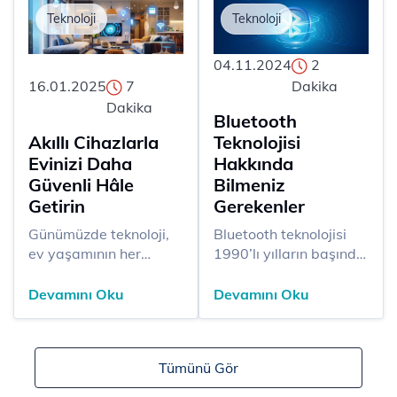
Teknoloji
Teknoloji
04.11.2024
2
16.01.2025
7
Dakika
Dakika
Bluetooth
Akıllı Cihazlarla
Teknolojisi
Evinizi Daha
Hakkında
Güvenli Hâle
Bilmeniz
Getirin
Gerekenler
​​Günümüzde teknoloji,
​​​Bluetooth teknolojisi
ev yaşamının her
1990’lı yılların başında
alanına dokunarak
Ericsson firmasında
konfor ve güvenliği bir
çalışan Jaap Haartsen
Devamını Oku
Devamını Oku
arada sunuyor. Akıllı
tarafından geliştirildi.
cihazlar, sadece
Bugün hala oldukça
yaşamı
geniş bir kullanım
Tümünü Gör
kolaylaştırmakla
yelpazesine sahip.
kalmıyor, aynı
“Bluetooth nedir?”