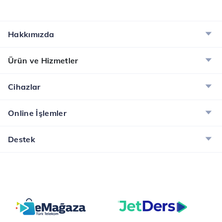
zamanda evleri de
sorusunu “Kablo
daha güvenli hâle
bağlantısı olmadan
getiriyor. Akıllı kilitler,
kısa mesafedeki radyo
Hakkımızda
güvenlik kameraları ve
frekans teknolojilerinin
hareket sensörleri gibi
ismine verilen ad.”
Ürün ve Hizmetler
cihazlar, sizlere 7/24
şek...
kont...
Cihazlar
Online İşlemler
Destek