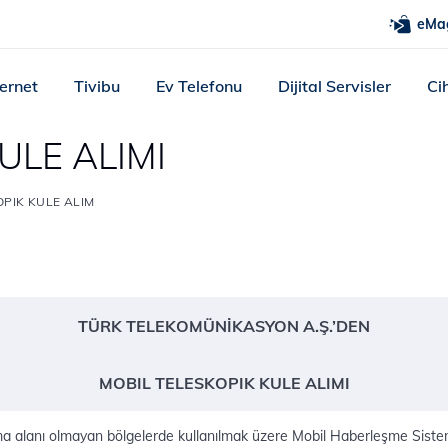
eMa
ternet
Tivibu
Ev Telefonu
Dijital Servisler
Ci
ULE ALIMI
OPIK KULE ALIM
​TÜRK TELEKOMÜNİKASYON A.Ş.’DEN
MOBIL TELESKOPIK KULE ALIMI
 alanı olmayan bölgelerde kullanılmak üzere Mobil Haberleşme Sistem