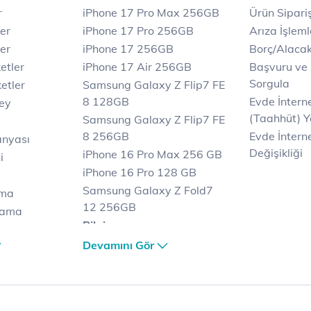
r
iPhone 17 Pro Max 256GB
Ürün Sipariş
ler
iPhone 17 Pro 256GB
Arıza İşleml
er
iPhone 17 256GB
Borç/Alaca
etler
iPhone 17 Air 256GB
Başvuru ve
Sorgula
etler
Samsung Galaxy Z Flip7 FE
8 128GB
Evde İnter
key
(Taahhüt) Y
Samsung Galaxy Z Flip7 FE
8 256GB
Evde İnterne
anyası
Değişikliği
iPhone 16 Pro Max 256 GB
i
iPhone 16 Pro 128 GB
Samsung Galaxy Z Fold7
ama
12 256GB
lama
Bilgisayar
lama
Casper Nirvana C370
Devamını Gör
et
Notebook
Tablet
Samsung Galaxy TAB A9+