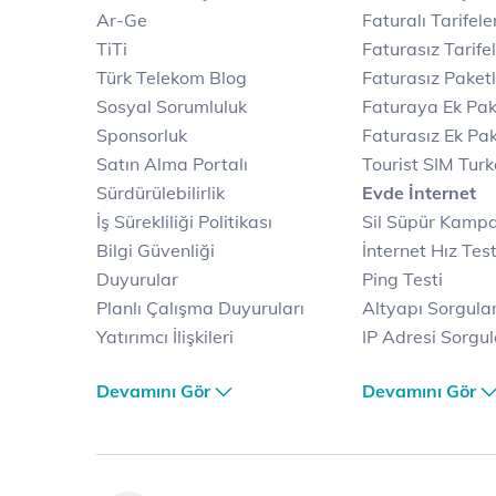
Ar-Ge
Faturalı Tarifele
TiTi
Faturasız Tarife
Türk Telekom Blog
Faturasız Paketl
Sosyal Sorumluluk
Faturaya Ek Pak
Sponsorluk
Faturasız Ek Pak
Satın Alma Portalı
Tourist SIM Tur
Sürdürülebilirlik
Evde İnternet
İş Sürekliliği Politikası
Sil Süpür Kamp
Bilgi Güvenliği
İnternet Hız Test
Duyurular
Ping Testi
Planlı Çalışma Duyuruları
Altyapı Sorgul
Yatırımcı İlişkileri
IP Adresi Sorgu
Kariyer
Puk Kodu Sorgu
Devamını Gör
Devamını Gör
Türk Telekom Satış ve
Avantajlı İntern
Dağıtım
Kampanyaları
Türk Telekom Finansal
Fiber İnternet
Hizmet Kalitesi Raporları
Yalın İnternet