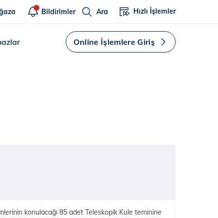
Hızlı İşlemler
ğaza
Bildirimler
Ara
hazlar
Online İşlemlere Giriş
lerinin konulacağı 85 adet Teleskopik Kule teminine