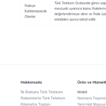
Türk Telekom Grubunda görev yaptık
İhaleye
mevzuatı uyarınca kamu İhalelerine 
Katılamayacak
değerlendirmeye alınır ve İhale üze
Olanlar
istekliden ayrıca tahsil edilir.
Hakkımızda
Ürün ve Hizmetl
İlk Bakışta Türk Telekom
Mobil
Rakamlarla Türk Telekom
Numara Taşıma
Kilometre Taşları
Yeni Hat Başvu