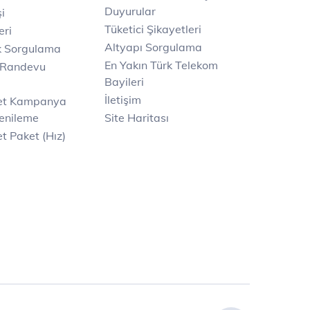
Duyurular
i
Tüketici Şikayetleri
eri
Altyapı Sorgulama
k Sorgulama
En Yakın Türk Telekom
 Randevu
Bayileri
İletişim
net Kampanya
enileme
Site Haritası
t Paket (Hız)