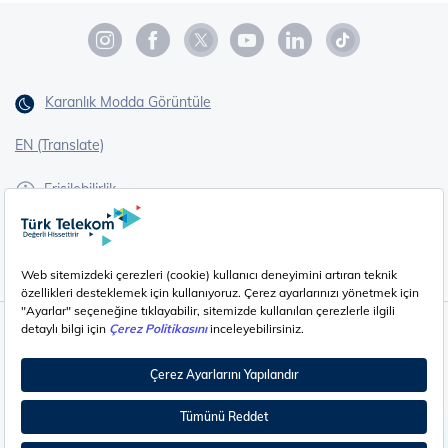
Karanlık Modda Görüntüle
EN (Translate)
Erişilebilirlik
İşaret Dili Çevirisi
Gizlilik - Güvenlik ve KVKK
Çerez Ayarları