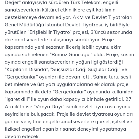
Değer” anlayışıyla sürdüren Türk Telekom, engelli
sanatseverlerin kültürel etkinliklere eşit katılımını
desteklemeye devam ediyor. AKM ve Devlet Tiyatroları
Genel Müdürlüğü İstanbul Devlet Tiyatrosu iş birliğiyle
yürütülen “Erişilebilir Tiyatro” projesi, 3’üncü sezonunda
da sanatseverlerle buluşmayı sürdürüyor. Proje
kapsamında yeni sezonun ilk erişilebilir oyunu ekim
ayında sahnelenen “Rumuz Goncagül” oldu. Proje; kasım
ayında engelli sanatseverlerin yoğun ilgi gösterdiği
“Kapıların Dışında”, “Suçsuzlar Çağı Suçlular Çağı” ve
“Gergedanlar” oyunları ile devam etti. Sahne turu, sesli
betimleme ve üst yazı uygulamalarına ek olarak proje
kapsamında ilk defa “Gergedanlar” oyununda kullanılan
“işaret dili” ile oyun daha kapsayıcı bir hale getirildi. 27
Aralık’ta ise “Vanya Dayı” isimli devlet tiyatrosu oyunu
seyircilerle buluşacak. Proje ile devlet tiyatrosu oyunları
görme ve işitme engelli sanatseverlere görsel, işitsel ve
fiziksel engelleri aşan bir sanat deneyimi ‎yaşatmaya
devam edecek.