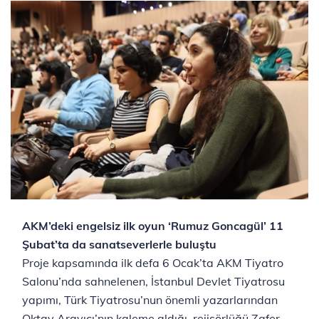
AKM’deki engelsiz ilk oyun ‘Rumuz Goncagül’ 11
Şubat’ta da sanatseverlerle buluştu
Proje kapsamında ilk defa 6 Ocak’ta AKM Tiyatro
Salonu’nda sahnelenen, İstanbul Devlet Tiyatrosu
yapımı, Türk Tiyatrosu’nun önemli yazarlarından
Oktay Arayıcı’nın kaleme aldığı, rejisörlüğü Zafer