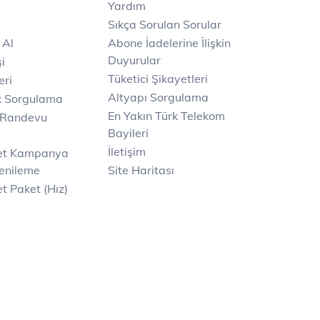
Yardım
Sıkça Sorulan Sorular
 Al
Abone İadelerine İlişkin
Duyurular
i
Tüketici Şikayetleri
eri
Altyapı Sorgulama
k Sorgulama
En Yakın Türk Telekom
 Randevu
Bayileri
İletişim
net Kampanya
enileme
Site Haritası
t Paket (Hız)