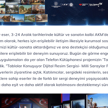
 eser, 3-24 Aralık tarihlerinde kültür ve sanatın kalbi AKM’
 olarak, herkes için erişilebilir iletişim ilkesiyle kurumsal s
imizi kültür-sanata aktardığımız ve ana destekçisi olduğumuz
lere erişilebilir bir deneyim sunuyoruz. Bugün de görme engell
 uygulamaları da yer alan Telefon Kütüphanesi projemizin ‘Ta
ik. “Tablolar Konuşuyor Dijital Resim Sergisi- Milli Sarayla
lerin ziyaretine açtık. Katılımcılar, sergideki resimlerin, s
tlere sahip eserler ile de farklı bir sergi deneyimi yaşayacak
a daha eşit ve daha aktif olarak katılmasını desteklemeyi sür