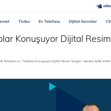
eMa
ternet
Tivibu
Ev Telefonu
Dijital Servisler
Ci
lar Konuşuyor Dijital Resim 
rk Telekom’un “Tablolar Konuşuyor Dijital Resim Sergisi” sanatın kalbi AKM