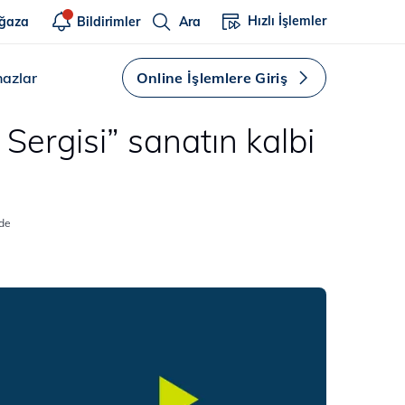
Hızlı İşlemler
ğaza
Bildirimler
Ara
hazlar
Online İşlemlere Giriş
Sergisi” sanatın kalbi
’de