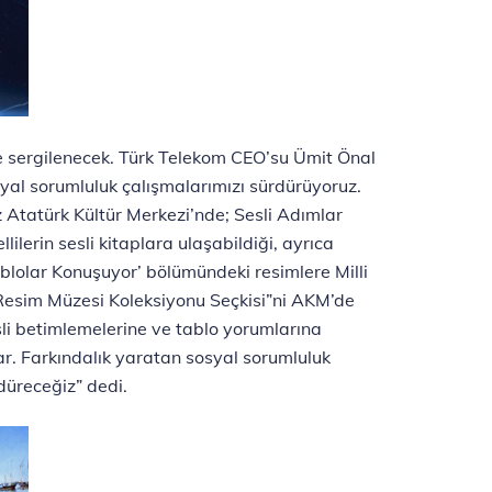
de sergilenecek. Türk Telekom CEO’su Ümit Önal
osyal sorumluluk çalışmalarımızı sürdürüyoruz.
 Atatürk Kültür Merkezi’nde; Sesli Adımlar
ilerin sesli kitaplara ulaşabildiği, ayrıca
blolar Konuşuyor’ bölümündeki resimlere Milli
r Resim Müzesi Koleksiyonu Seçkisi”ni AKM’de
esli betimlemelerine ve tablo yorumlarına
lar. Farkındalık yaratan sosyal sorumluluk
düreceğiz” dedi.