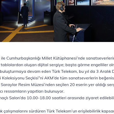
ile Cumhurbaşkanlığı Millet Kütüphanesi’nde sanatseverlerin
ablolardan oluşan dijital sergiye; başta görme engelliler olm
rla buluşturmaya devam eden Türk Telekom, bu yıl da 3 Aralık
si Koleksiyonu Seçkisi”ni AKM’de tüm sanatseverlerin beğeni
li Saraylar Resim Müzesi’nden seçilen 20 eserin yer aldığı 
ı ressamların yapıtları bulunuyor.
açlı Salon’da 10.00-18.00 saatleri arasında ziyaret edilebil
 çalışmalarını sürdüren Türk Telekom’un erişilebilirlik kapsamı