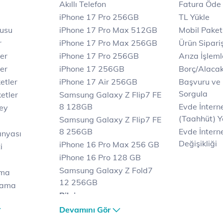
Akıllı Telefon
Fatura Öde
iPhone 17 Pro 256GB
TL Yükle
rusu
iPhone 17 Pro Max 512GB
Mobil Paket
r
iPhone 17 Pro Max 256GB
Ürün Sipariş
ler
iPhone 17 Pro 256GB
Arıza İşleml
er
iPhone 17 256GB
Borç/Alaca
etler
iPhone 17 Air 256GB
Başvuru ve
Sorgula
etler
Samsung Galaxy Z Flip7 FE
8 128GB
Evde İnter
key
(Taahhüt) Y
Samsung Galaxy Z Flip7 FE
8 256GB
Evde İnterne
anyası
Değişikliği
iPhone 16 Pro Max 256 GB
i
iPhone 16 Pro 128 GB
Samsung Galaxy Z Fold7
ama
12 256GB
lama
Bilgisayar
lama
Casper Nirvana C370
Devamını Gör
et
Notebook