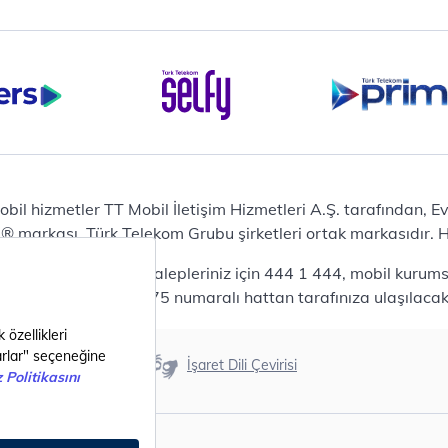
Tablet
Samsung Galaxy TAB A9+
Samsung Galaxy Tab A9
yaları
Ev Telefonu
Panasonic TGB610
Modem ve Wi-Fi
Zyxel DX3300 Wi-Fi 6
Premium VDSL Modem
obil hizmetler TT Mobil İletişim Hizmetleri A.Ş. tarafından, 
Aksesuar
markası, Türk Telekom Grubu şirketleri ortak markasıdır. Her
Samsung Buds2 Pro
da mobil bireysel talepleriniz için 444 1 444, mobil kurumsa
Samsung Galaxy Watch 6
lepleriniz için 444 0375 numaralı hattan tarafınıza ulaşılacakt
Classic
Akıllı Tercihler
Akıllı Ekran Koruma
Erişilebilirlik
İşaret Dili Çevirisi
Akıllı Cihaz Koruma
G