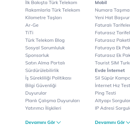
İlk Bakışta Türk Telekom
Mobil
Rakamlarla Türk Telekom
Numara Taşıma
Kilometre Taşları
Yeni Hat Başvu
Ar-Ge
Faturalı Tarifele
TiTi
Faturasız Tarife
Türk Telekom Blog
Faturasız Paketl
Sosyal Sorumluluk
Faturaya Ek Pak
Sponsorluk
Faturasız Ek Pak
Satın Alma Portalı
Tourist SIM Tur
Sürdürülebilirlik
Evde İnternet
İş Sürekliliği Politikası
Sil Süpür Kamp
Bilgi Güvenliği
İnternet Hız Test
Duyurular
Ping Testi
Planlı Çalışma Duyuruları
Altyapı Sorgul
Yatırımcı İlişkileri
IP Adresi Sorgu
Kariyer
Puk Kodu Sorgu
Devamını Gör
Devamını Gör
Türk Telekom Satış ve
Avantajlı İntern