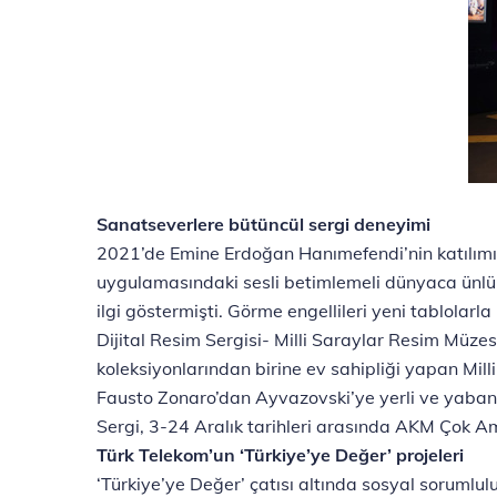
Sanatseverlere bütüncül sergi deneyimi
2021’de Emine Erdoğan Hanımefendi’nin katılımı 
uygulamasındaki sesli betimlemeli dünyaca ünlü t
ilgi göstermişti. Görme engellileri yeni tablola
Dijital Resim Sergisi- Milli Saraylar Resim Müze
koleksiyonlarından birine ev sahipliği yapan Mil
Fausto Zonaro’dan Ayvazovski’ye yerli ve yabanc
Sergi, 3-24 Aralık tarihleri arasında AKM Çok Am
Türk Telekom’un ‘Türkiye’ye Değer’ projeleri
‘Türkiye’ye Değer’ çatısı altında sosyal sorumluluk