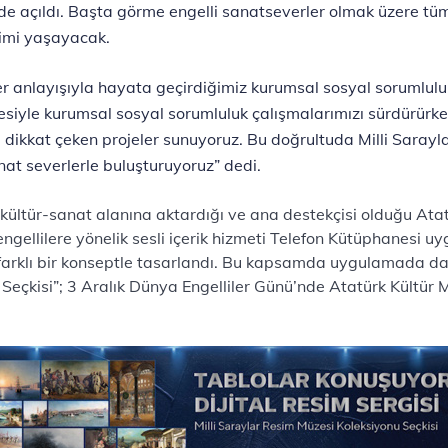
de açıldı. Başta görme engelli sanatseverler olmak üzere tüm
yimi yaşayacak.
anlayışıyla hayata geçirdiğimiz kurumsal sosyal sorumluluk p
lkesiyle kurumsal sosyal sorumluluk çalışmalarımızı sürdürürken,
ine dikkat çeken projeler sunuyoruz. Bu doğrultuda Milli Sara
anat severlerle buluşturuyoruz” dedi.
i kültür-sanat alanına aktardığı ve ana destekçisi olduğu Atatür
gellilere yönelik sesli içerik hizmeti Telefon Kütüphanesi uy
 farklı bir konseptle tasarlandı. Bu kapsamda uygulamada da 
 Seçkisi”; 3 Aralık Dünya Engelliler Günü’nde Atatürk Kültür