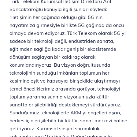
Türk Telekom Kurumsal İletişim Direktörü Arif
Sancaktaroğlu konuyla ilgili şunları söyledi:
“İletişimin her çağında olduğu gibi 5G’nin
hayatımıza girmesiyle birlikte 5G çağında da öncü
olmaya devam ediyoruz. Türk Telekom olarak 5G’yi
sadece bir teknoloji değil, endüstriden sanata,
eğitimden sağlığa kadar geniş bir ekosistemde
dönüşüm sağlayan bir kaldıraç olarak
konumlandırıyoruz. Bu vizyon doğrultusunda,
teknolojinin sunduğu imkânları toplumun her
kesimine eşit ve kapsayıcı bir şekilde ulaştırmayı
temel önceliklerimiz arasında görüyor, teknolojiyi
toplum yararına sunma vizyonumuzla kültür
sanatta erişilebilirliği ‎desteklemeyi sürdürüyoruz.
Sunduğumuz teknolojilerle AKM’yi engelleri aşan,
herkes için erişilebilir bir kültür-sanat ‎merkezi haline
getiriyoruz. Kurumsal sosyal sorumluluk
çalışmalarımızı ‘Türkiye’ye Değer’ anlayışıyla