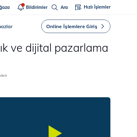
Hızlı İşlemler
ğaza
Bildirimler
Ara
hazlar
Online İşlemlere Giriş
ık ve dijital pazarlama
leri