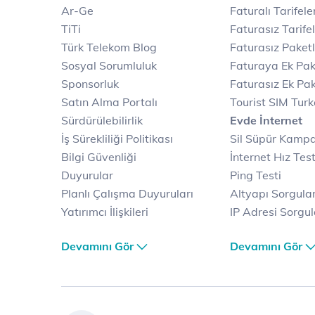
Ar-Ge
Faturalı Tarifele
TiTi
Faturasız Tarife
Türk Telekom Blog
Faturasız Paketl
Sosyal Sorumluluk
Faturaya Ek Pak
Sponsorluk
Faturasız Ek Pak
Satın Alma Portalı
Tourist SIM Tur
Sürdürülebilirlik
Evde İnternet
İş Sürekliliği Politikası
Sil Süpür Kamp
Bilgi Güvenliği
İnternet Hız Test
Duyurular
Ping Testi
Planlı Çalışma Duyuruları
Altyapı Sorgul
Yatırımcı İlişkileri
IP Adresi Sorgu
Kariyer
Puk Kodu Sorgu
Devamını Gör
Devamını Gör
Türk Telekom Satış ve
Avantajlı İntern
Dağıtım
Kampanyaları
Türk Telekom Finansal
Fiber İnternet
Hizmet Kalitesi Raporları
Yalın İnternet