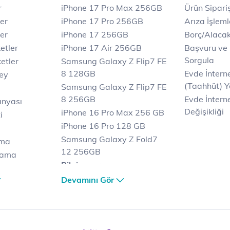
r
iPhone 17 Pro Max 256GB
Ürün Sipariş
ler
iPhone 17 Pro 256GB
Arıza İşleml
er
iPhone 17 256GB
Borç/Alaca
etler
iPhone 17 Air 256GB
Başvuru ve
Sorgula
etler
Samsung Galaxy Z Flip7 FE
8 128GB
Evde İnter
key
(Taahhüt) Y
Samsung Galaxy Z Flip7 FE
8 256GB
Evde İnterne
anyası
Değişikliği
iPhone 16 Pro Max 256 GB
i
iPhone 16 Pro 128 GB
Samsung Galaxy Z Fold7
ama
12 256GB
lama
Bilgisayar
lama
Casper Nirvana C370
Devamını Gör
et
Notebook
Tablet
Samsung Galaxy TAB A9+