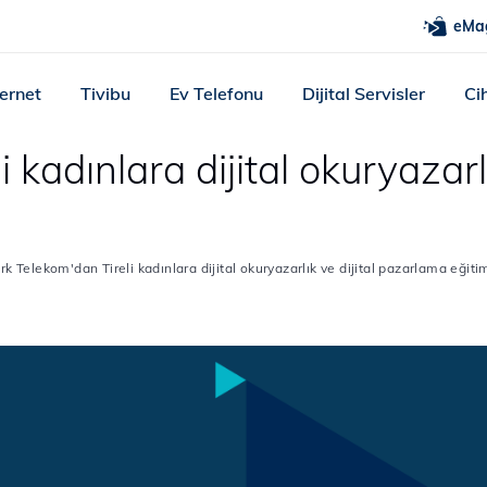
eMa
ternet
Tivibu
Ev Telefonu
Dijital Servisler
Ci
 kadınlara dijital okuryazarl
rk Telekom'dan Tireli kadınlara dijital okuryazarlık ve dijital pazarlama eğitim