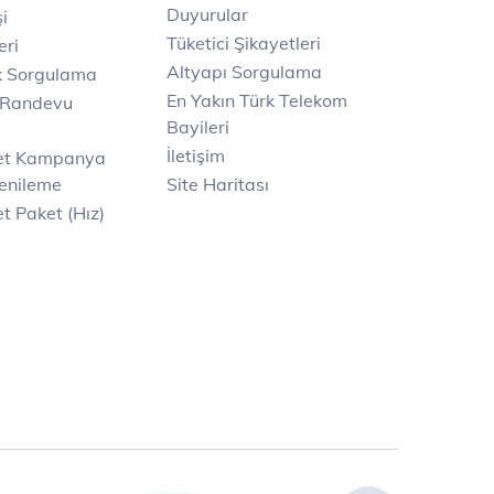
Duyurular
i
Tüketici Şikayetleri
eri
Altyapı Sorgulama
k Sorgulama
En Yakın Türk Telekom
 Randevu
Bayileri
İletişim
net Kampanya
enileme
Site Haritası
t Paket (Hız)