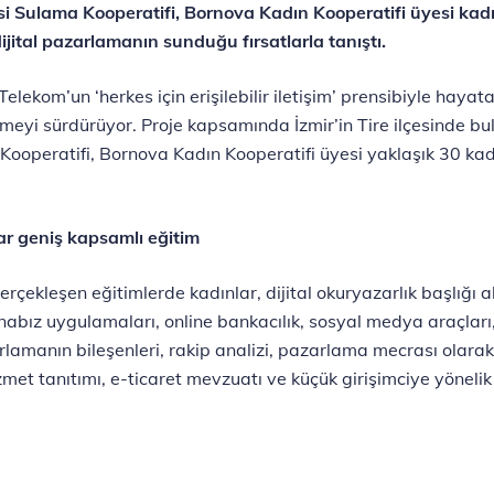
si Sulama Kooperatifi, Bornova Kadın Kooperatifi üyesi kadı
ital pazarlamanın sunduğu fırsatlarla tanıştı.
elekom’un ‘herkes için erişilebilir iletişim’ prensibiyle hayata
emeyi sürdürüyor. Proje kapsamında İzmir’in Tire ilçesinde bu
Kooperatifi, Bornova Kadın Kooperatifi üyesi yaklaşık 30 kadı
ar geniş kapsamlı eğitim
ekleşen eğitimlerde kadınlar, dijital okuryazarlık başlığı al
 e-nabız uygulamaları, online bankacılık, sosyal medya araçlar
arlamanın bileşenleri, rakip analizi, pazarlama mecrası olara
met tanıtımı, e-ticaret mevzuatı ve küçük girişimciye yönelik 