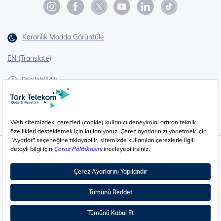
Karanlık Modda Görüntüle
EN (Translate)
Erişilebilirlik
İşaret Dili Çevirisi
Gizlilik - Güvenlik ve KVKK
Çerez Ayarları
©
2026
Türk Telekom