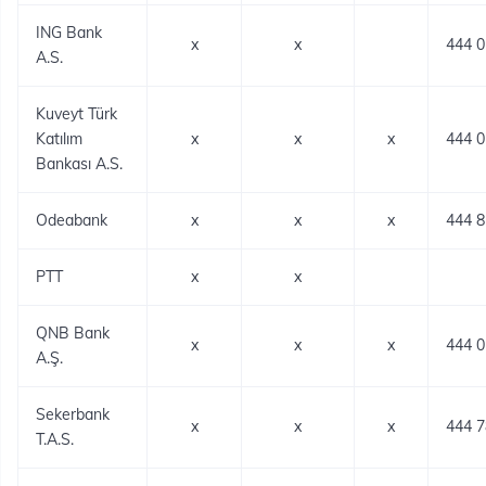
ING Bank
x
x
444 0
A.S.
Kuveyt Türk
Katılım
x
x
x
444 0
Bankası A.S.
Odeabank
x
x
x
444 8
PTT
x
x
QNB Bank
x
x
x
444 0
A.Ş.​
Sekerbank
x
x
x
444 7
T.A.S.