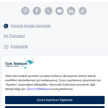
Karanlık Modda Görüntüle
EN (Translate)
Erişilebilirlik
İşaret Dili Çevirisi
Gizlilik - Güvenlik ve KVKK
Çerez Ayarları