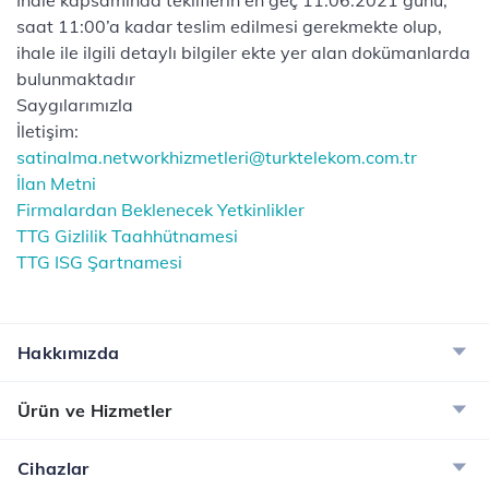
İhale kapsamında tekliflerin en geç 11.06.2021 günü,
saat 11:00’a kadar teslim edilmesi gerekmekte olup,
ihale ile ilgili detaylı bilgiler ekte yer alan dokümanlarda
bulunmaktadır
Saygılarımızla
İletişim:
satinalma.networkhizmetleri@turktelekom.com.tr
İlan Metni
Firmalardan Beklenecek Yetkinlikler
TTG Gizlilik Taahhütnamesi
TTG ISG Şartnamesi
Hakkımızda
Ürün ve Hizmetler
Cihazlar