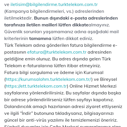
ve
iletisim@bilgilendirme.turktelekom.com.tr
(Kampanya bilgilendirmeleri, vs.) adreslerinden
iletilmektedir.
Bunun dışındaki e-posta adreslerinden
tarafınıza iletilen mailleri lütfen dikkate
almayınız.
Güvenlik sorunları yaşamamanız adına aşağıdaki mail
kriterlerinin
tamamına
lütfen dikkat ediniz.
Türk Telekom adına gönderilen fatura bilgilendirme e-
postasının
efatura@turktelekom.com.tr
adresinden
geldiğine emin olunuz. Bu adres dışında gelen Türk
Telekom e-faturalarına lütfen itibar etmeyiniz.
Fatura bilgi sorgulama ve ödeme için Kurumsal
(
https://kurumsalohm.turktelekom.com.tr/
) ve Bireysel
(
https://ett.turktelekom.com.tr
) Online Hizmet Merkezi
sayfalarına yönlendirilirsiniz. Bu sayfalar dışında başka
bir adrese yönlendirilirseniz lütfen sayfayı kapatınız.
Dolandırıcılık amaçlı hazırlanan adresi ziyaret ettiyseniz
ve ilgili “İndir” butonuna tıkladıysanız, bilgisayarınızı
güncel bir anti-virüs yazılımı ile temizlemenizi öneririz.
Şüpheli durumlar için Çağrı Merkezi numaralarımız olan