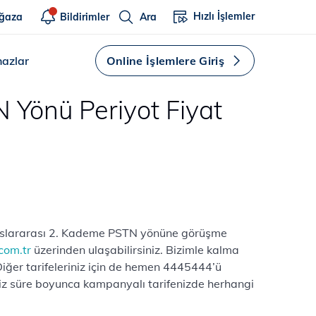
Hızlı İşlemler
ğaza
Bildirimler
Ara
hazlar
Online İşlemlere Giriş
 Yönü Periyot Fiyat
de Uluslararası 2. Kademe PSTN yönüne görüşme
com.tr
üzerinden ulaşabilirsiniz. Bizimle kalma
 Diğer tarifeleriniz için de hemen 4445444’ü
iniz süre boyunca kampanyalı tarifenizde herhangi