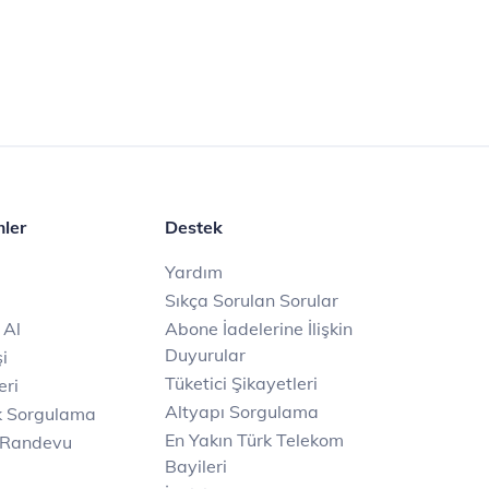
mler
Destek
Yardım
Sıkça Sorulan Sorular
 Al
Abone İadelerine İlişkin
Duyurular
i
Tüketici Şikayetleri
eri
Altyapı Sorgulama
k Sorgulama
En Yakın Türk Telekom
 Randevu
Bayileri