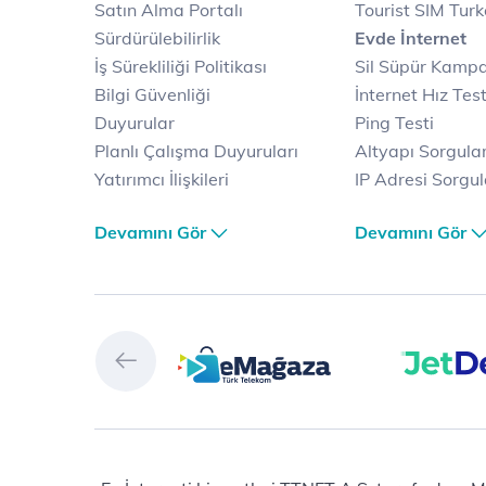
Satın Alma Portalı
Tourist SIM Tur
Sürdürülebilirlik
Evde İnternet
İş Sürekliliği Politikası
Sil Süpür Kamp
Bilgi Güvenliği
İnternet Hız Test
Duyurular
Ping Testi
Planlı Çalışma Duyuruları
Altyapı Sorgul
Yatırımcı İlişkileri
IP Adresi Sorgu
Kariyer
Puk Kodu Sorgu
Devamını Gör
Devamını Gör
Türk Telekom Satış ve
Avantajlı İntern
Dağıtım
Kampanyaları
Türk Telekom Finansal
Fiber İnternet
Hizmet Kalitesi Raporları
Yalın İnternet
Türk Telekom Afet Tedbirleri
İnternet Kampan
Vizyon & Değerlerimiz
Ev Telefonu
JetDers
Dijital Servisler
Selfy
JetDers
Prime
Muud