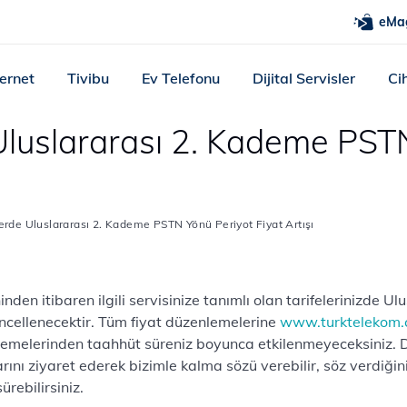
eMa
ternet
Tivibu
Ev Telefonu
Dijital Servisler
Ci
Uluslararası 2. Kademe PSTN
erde Uluslararası 2. Kademe PSTN Yönü Periyot Fiyat Artışı
hinden itibaren ilgili servisinize tanımlı olan tarifeleriniz
üncellenecektir. Tüm fiyat düzenlemelerine
www.turktelekom.
üncellemelerinden taahhüt süreniz boyunca etkilenmeyeceksiniz.
ını ziyaret ederek bizimle kalma sözü verebilir, söz verdiğ
rebilirsiniz.