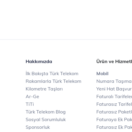
Hakkımızda
Ürün ve Hizmetl
İlk Bakışta Türk Telekom
Mobil
Rakamlarla Türk Telekom
Numara Taşıma
Kilometre Taşları
Yeni Hat Başvu
Ar-Ge
Faturalı Tarifele
TiTi
Faturasız Tarife
Türk Telekom Blog
Faturasız Paketl
Sosyal Sorumluluk
Faturaya Ek Pak
Sponsorluk
Faturasız Ek Pak