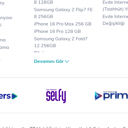
8 128GB
Evde İnter
key
(Taahhüt) Y
Samsung Galaxy Z Flip7 FE
8 256GB
Evde İnterne
anyası
Değişikliği
iPhone 16 Pro Max 256 GB
i
iPhone 16 Pro 128 GB
Samsung Galaxy Z Fold7
ama
12 256GB
lama
Bilgisayar
lama
Casper Nirvana C370
Devamını Gör
et
Notebook
Tablet
Samsung Galaxy TAB A9+
Samsung Galaxy Tab A9
yaları
Ev Telefonu
Panasonic TGB610
Modem ve Wi-Fi
Zyxel DX3300 Wi-Fi 6
Premium VDSL Modem