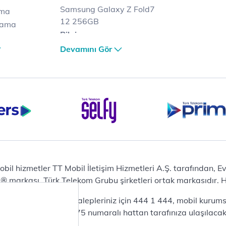
Samsung Galaxy Z Fold7
ama
12 256GB
lama
Bilgisayar
lama
Casper Nirvana C370
Devamını Gör
et
Notebook
Tablet
Samsung Galaxy TAB A9+
Samsung Galaxy Tab A9
yaları
Ev Telefonu
Panasonic TGB610
Modem ve Wi-Fi
Zyxel DX3300 Wi-Fi 6
Premium VDSL Modem
obil hizmetler TT Mobil İletişim Hizmetleri A.Ş. tarafından, 
Aksesuar
markası, Türk Telekom Grubu şirketleri ortak markasıdır. Her
Samsung Buds2 Pro
da mobil bireysel talepleriniz için 444 1 444, mobil kurumsa
Samsung Galaxy Watch 6
lepleriniz için 444 0375 numaralı hattan tarafınıza ulaşılacakt
Classic