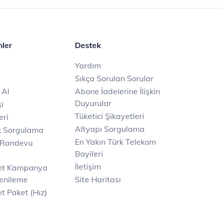
mler
Destek
Yardım
Sıkça Sorulan Sorular
 Al
Abone İadelerine İlişkin
Duyurular
i
Tüketici Şikayetleri
eri
Altyapı Sorgulama
k Sorgulama
En Yakın Türk Telekom
 Randevu
Bayileri
İletişim
net Kampanya
enileme
Site Haritası
t Paket (Hız)