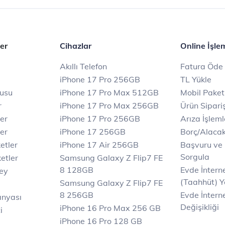
er
Cihazlar
Online İşle
Akıllı Telefon
Fatura Öde
iPhone 17 Pro 256GB
TL Yükle
rusu
iPhone 17 Pro Max 512GB
Mobil Paket
r
iPhone 17 Pro Max 256GB
Ürün Sipariş
ler
iPhone 17 Pro 256GB
Arıza İşleml
er
iPhone 17 256GB
Borç/Alaca
etler
iPhone 17 Air 256GB
Başvuru ve
Sorgula
etler
Samsung Galaxy Z Flip7 FE
8 128GB
Evde İnter
key
(Taahhüt) Y
Samsung Galaxy Z Flip7 FE
8 256GB
Evde İnterne
anyası
Değişikliği
iPhone 16 Pro Max 256 GB
i
iPhone 16 Pro 128 GB