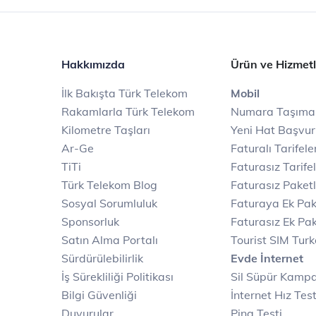
Hakkımızda
Ürün ve Hizmetl
İlk Bakışta Türk Telekom
Mobil
Rakamlarla Türk Telekom
Numara Taşıma
Kilometre Taşları
Yeni Hat Başvu
Ar-Ge
Faturalı Tarifele
TiTi
Faturasız Tarife
Türk Telekom Blog
Faturasız Paketl
Sosyal Sorumluluk
Faturaya Ek Pak
Sponsorluk
Faturasız Ek Pak
Satın Alma Portalı
Tourist SIM Tur
Sürdürülebilirlik
Evde İnternet
İş Sürekliliği Politikası
Sil Süpür Kamp
Bilgi Güvenliği
İnternet Hız Test
Duyurular
Ping Testi